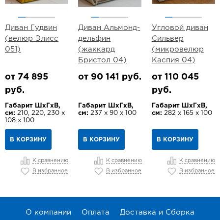
Диван Гудвин
Диван Альмонд-
Угловой диван
(велюр Элисс
дельфин
Сильвер
051)
(жаккард
(микровелюр
Бристол 04)
Каспия 04)
от 74 895
от 90 141 руб.
от 110 045
руб.
руб.
Габарит ШхГхВ,
Габарит ШхГхВ,
Габарит ШхГхВ,
см:
210, 220, 230 х
см:
237 х 90 х 100
см:
282 х 165 х 100
108 х 100
В КОРЗИНУ
В КОРЗИНУ
В КОРЗИНУ
К сравнению
К сравнению
К сравнению
В избранное
В избранное
В избранное
О компании
Оплата
Доставка и Сборка