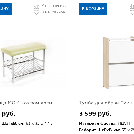
К сравнению
ЗИНУ
В КОРЗИНУ
В избранное
ца МС-4 кожзам крем
Тумба для обуви Симпл
 руб.
3 599 руб.
 ШхГхВ, см:
63 х 32 х 47.5
Материал фасада:
ЛДСП
Габарит ШхГхВ, см:
55 х 2