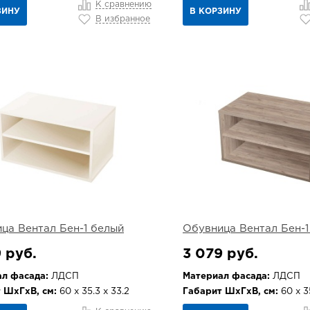
К сравнению
ЗИНУ
В КОРЗИНУ
В избранное
ца Вентал Бен-1 белый
Обувница Вентал Бен-1
 руб.
3 079 руб.
л фасада:
ЛДСП
Материал фасада:
ЛДСП
 ШхГхВ, см:
60 х 35.3 х 33.2
Габарит ШхГхВ, см:
60 х 35