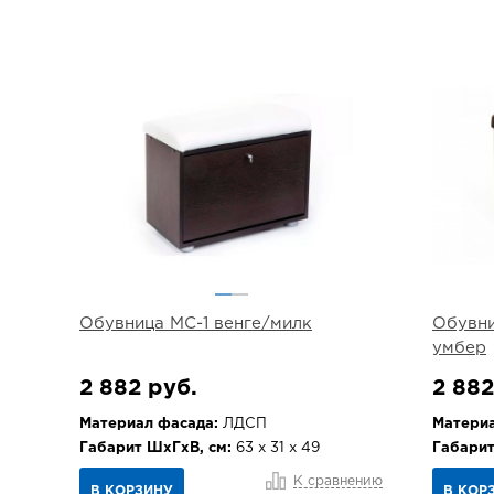
Обувница МС-1 венге/милк
Обувни
умбер
2 882 руб.
2 882
Материал фасада:
ЛДСП
Материа
Габарит ШхГхВ, см:
63 х 31 х 49
Габарит
К сравнению
В КОРЗИНУ
В КОР