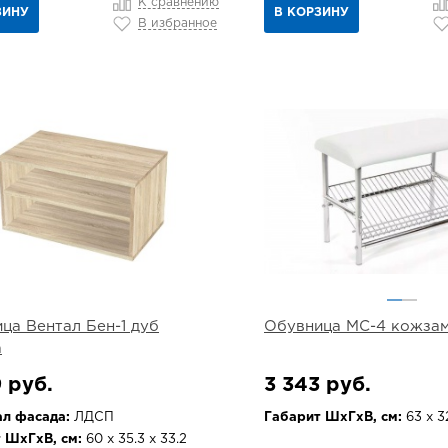
К сравнению
ЗИНУ
В КОРЗИНУ
В избранное
ца Вентал Бен-1 дуб
Обувница МС-4 кожзам
а
 руб.
3 343 руб.
л фасада:
ЛДСП
Габарит ШхГхВ, см:
63 х 3
 ШхГхВ, см:
60 х 35.3 х 33.2