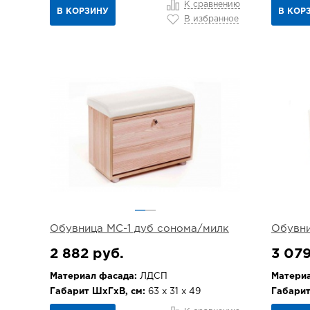
К сравнению
В КОРЗИНУ
В КОР
В избранное
Обувница МС-1 дуб сонома/милк
Обувни
2 882 руб.
3 079
Материал фасада:
ЛДСП
Материа
Габарит ШхГхВ, см:
63 х 31 х 49
Габарит