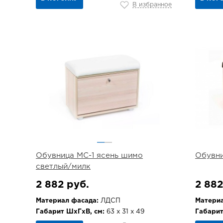
В избранное
Обувница МС-1 ясень шимо
Обувни
светлый/милк
2 882 руб.
2 882
Материал фасада:
ЛДСП
Материа
Габарит ШхГхВ, см:
63 х 31 х 49
Габарит