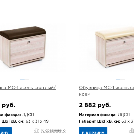
ца МС-1 ясень светлый/
Обувница МС-1 ясень с
крем
 руб.
2 882 руб.
л фасада:
ЛДСП
Материал фасада:
ЛДСП
 ШхГхВ, см:
63 х 31 х 49
Габарит ШхГхВ, см:
63 х 3
К сравнению
ЗИНУ
В КОРЗИНУ