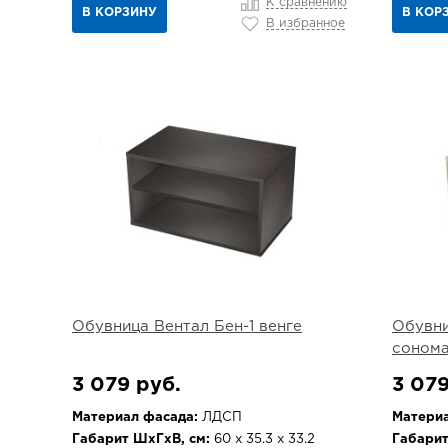
К сравнению
В КОРЗИНУ
В КОР
В избранное
Обувница Вентал Бен-1 венге
Обувни
соном
3 079 руб.
3 079
Материал фасада:
ЛДСП
Материа
Габарит ШхГхВ, см:
60 х 35.3 х 33.2
Габарит