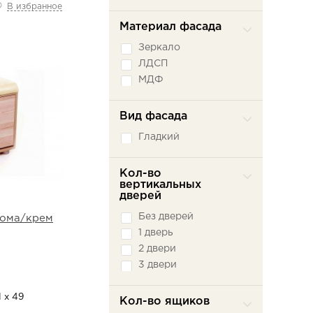
Ясень Светлый
В избранное
Ясень шимо темный
Материал фасада
Зеркало
ЛДСП
МДФ
Вид фасада
Гладкий
Кол-во
вертикальных
дверей
Без дверей
нома/крем
1 дверь
2 двери
3 двери
1 х 49
Кол-во ящиков