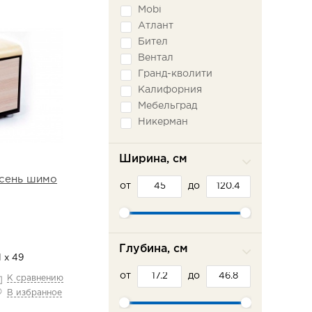
Mobi
Атлант
Бител
Вентал
Гранд-кволити
Калифорния
Мебельград
Никерман
Олмеко
СБК (Sbk-Home)
Ширина, см
Сильва
ясень шимо
от
Система-мебели
до
Глубина, см
1 х 49
от
до
К сравнению
В избранное