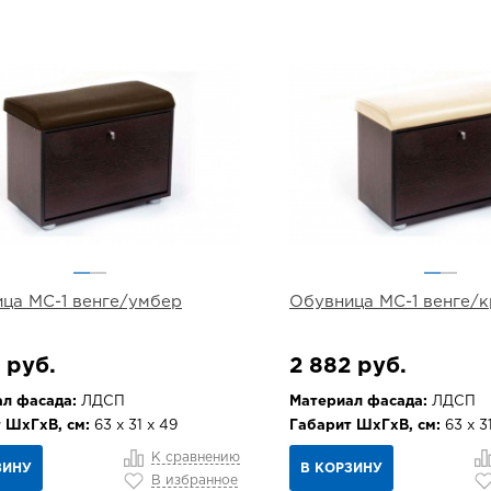
ца МС-1 венге/умбер
Обувница МС-1 венге/
 руб.
2 882 руб.
л фасада:
ЛДСП
Материал фасада:
ЛДСП
 ШхГхВ, см:
63 х 31 х 49
Габарит ШхГхВ, см:
63 х 3
К сравнению
ЗИНУ
В КОРЗИНУ
В избранное