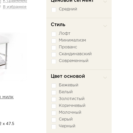
Ценовой сегмент
К сравнению
В избранное
Средний
Стиль
Лофт
Минимализм
Прованс
Скандинавский
Современный
Цвет основой
Бежевый
Белый
 милк
Золотистый
Коричневый
Молочный
Серый
2 х 47.5
Черный