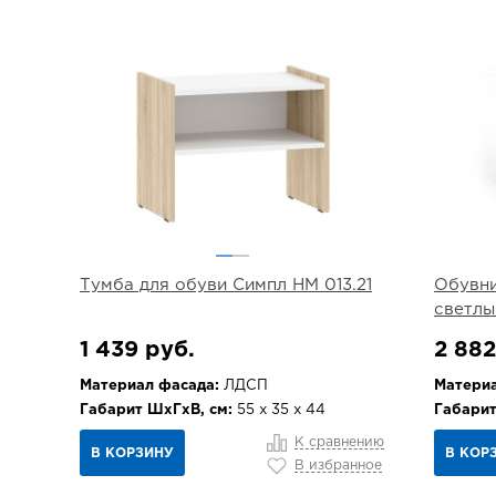
Тумба для обуви Симпл НМ 013.21
Обувни
светлы
1 439 руб.
2 882
Материал фасада:
ЛДСП
Материа
Габарит ШхГхВ, см:
55 х 35 х 44
Габарит
К сравнению
В КОРЗИНУ
В КОР
В избранное