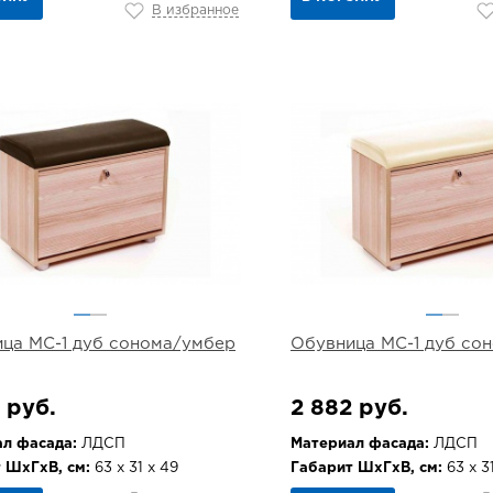
В избранное
ца МС-1 дуб сонома/умбер
Обувница МС-1 дуб со
 руб.
2 882 руб.
л фасада:
ЛДСП
Материал фасада:
ЛДСП
 ШхГхВ, см:
63 х 31 х 49
Габарит ШхГхВ, см:
63 х 3