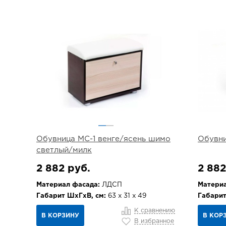
Обувница МС-1 венге/ясень шимо
Обувни
светлый/милк
2 882 руб.
2 882
Материал фасада:
ЛДСП
Материа
Габарит ШхГхВ, см:
63 х 31 х 49
Габарит
К сравнению
В КОРЗИНУ
В КОР
В избранное