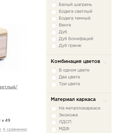
Дуб натуральный
Белый шагрень
Дуб Сонома
Бодега светлый
Интра
Бодега темный
Кейптаун
Венге
Серый
Дуб
Серый графит
Дуб Бонифаций
Черный
Дуб гранж
Ясень Светлый
Дуб крафт
Ясень шимо светлый
Дуб Крафт золотой
Комбинация цветов
Ясень шимо темный
Дуб Крафт Табачный
В одном цвете
Дуб натуральный
Два цвета
Дуб Сонома
Три цвета
Кейптаун
ветлый/
Орех
Материал каркаса
Песочный
Серый
На металлокаркасе
Серый графит
Экокожа
Слоновая кость
1 х 49
ЛДСП
Шоколад
МДФ
К сравнению