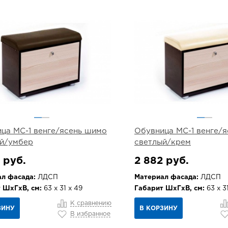
ца МС-1 венге/ясень шимо
Обувница МС-1 венге/
й/умбер
светлый/крем
 руб.
2 882 руб.
л фасада:
ЛДСП
Материал фасада:
ЛДСП
 ШхГхВ, см:
63 х 31 х 49
Габарит ШхГхВ, см:
63 х 3
К сравнению
ЗИНУ
В КОРЗИНУ
В избранное