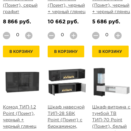
(Поинт), серый
(Поинт), черный
(Поинт), черный
графит
+ черный глянец
+ черный глянец
8 866 руб.
10 662 руб.
5 686 руб.
В КОРЗИНУ
В КОРЗИНУ
В КОРЗИНУ
Комод ТИП-1.2
Шкаф навесной
Шкаф-витрина с
Point (Поинт),
ТИП-28 SBK
тумбой ТВ
черный +
Point (Поинт) с
ТИП-70 Point
черный глянец
биокамином,
(Поинт), белый