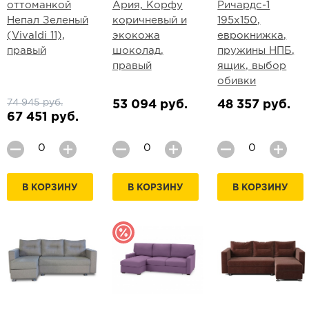
оттоманкой
Ария, Корфу
Ричардс-1
Непал Зеленый
коричневый и
195х150,
(Vivaldi 11),
экокожа
еврокнижка,
правый
шоколад,
пружины НПБ,
правый
ящик, выбор
обивки
74 945 руб.
53 094 руб.
48 357 руб.
67 451 руб.
В КОРЗИНУ
В КОРЗИНУ
В КОРЗИНУ