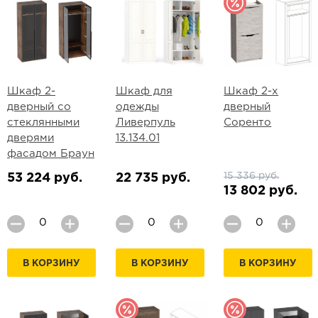
Шкаф 2-
Шкаф для
Шкаф 2-х
дверный со
одежды
дверный
стеклянными
Ливерпуль
Соренто
дверями
13.134.01
фасадом Браун
15 336 руб.
53 224 руб.
22 735 руб.
13 802 руб.
В КОРЗИНУ
В КОРЗИНУ
В КОРЗИНУ