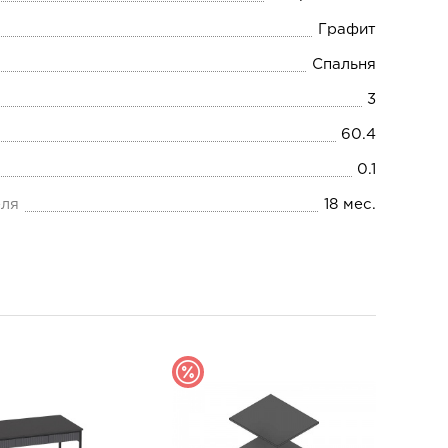
Графит
Спальня
3
60.4
0.1
еля
18 мес.