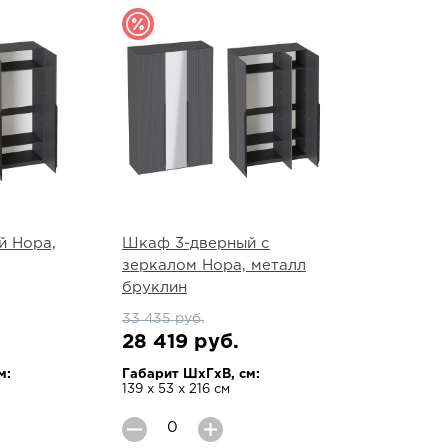
й Нора,
Шкаф 3-дверный с
зеркалом Нора, металл
бруклин
33 435 руб.
28 419 руб.
м:
Габарит ШхГхВ, см:
139 х 53 х 216 см