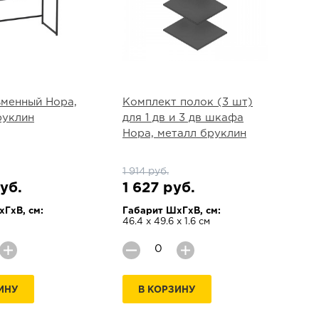
ьменный Нора,
Комплект полок (3 шт)
руклин
для 1 дв и 3 дв шкафа
Нора, металл бруклин
1 914 руб.
уб.
1 627 руб.
ГхВ, см:
Габарит ШхГхВ, см:
46.4 х 49.6 х 1.6 см
ИНУ
В КОРЗИНУ