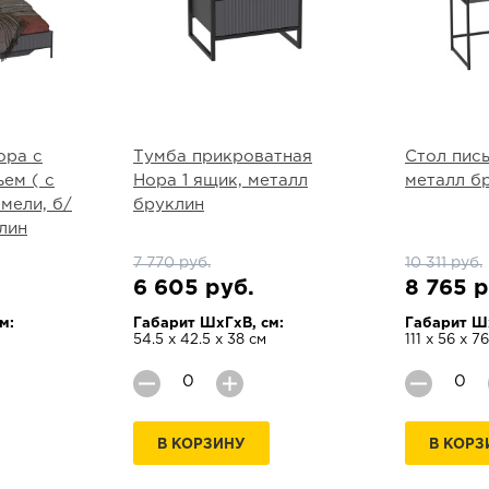
ора с
Тумба прикроватная
Стол пис
ем ( с
Нора 1 ящик, металл
металл б
мели, б/
бруклин
лин
7 770 руб.
10 311 руб.
6 605 руб.
8 765 р
м:
Габарит ШхГхВ, см:
Габарит Шх
54.5 х 42.5 х 38 см
111 х 56 х 76
В КОРЗИНУ
В КОРЗ