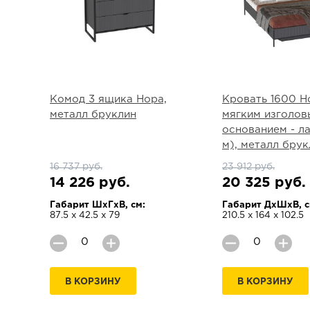
Комод 3 ящика Нора,
Кровать 1600 Н
металл бруклин
мягким изголовь
основанием - ла
м), металл брук
16 737 руб.
23 912 руб.
14 226 руб.
20 325 руб.
Габарит ШхГхВ, см:
Габарит ДхШхВ, с
87.5 х 42.5 х 79
210.5 х 164 х 102.5
В КОРЗИНУ
В КОРЗИНУ