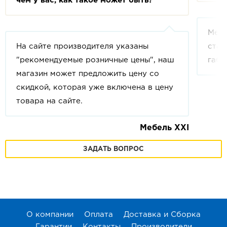
чем у вас, как такое может быть?
Мебе
На сайте производителя указаны
стан
"рекомендуемые розничные цены", наш
габа
магазин может предложить цену со
скидкой, которая уже включена в цену
товара на сайте.
Мебель XXI
ЗАДАТЬ ВОПРОС
О компании
Оплата
Доставка и Сборка
Гарантии
Контакты
Производители