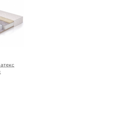
Латекс
с