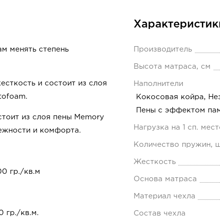
Характеристик
 менять степень
Производитель
Высота матраса, см
сткость и состоит из слоя
Наполнители
tofoam.
Кокосовая койра, Не
Пены с эффектом па
стоит из слоя пены Memory
Нагрузка на 1 сп. мест
ежности и комфорта.
Количество пружин, ш
Жесткость
0 гр./кв.м
Основа матраса
Материал чехла
 гр./кв.м.
Состав чехла