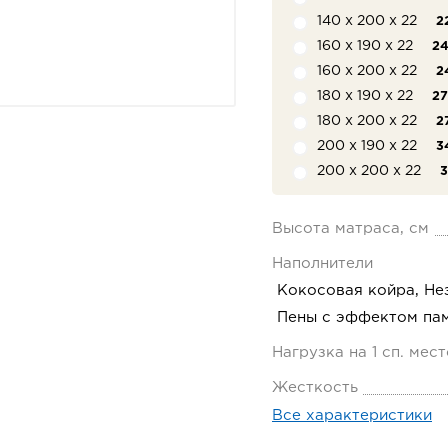
140 х 200 х 22
2
160 х 190 х 22
24
160 х 200 х 22
2
180 х 190 х 22
27
180 х 200 х 22
2
200 х 190 х 22
3
200 х 200 х 22
3
Высота матраса, см
Наполнители
Кокосовая койра, Не
Пены с эффектом па
Нагрузка на 1 сп. мест
Жесткость
Все характеристики