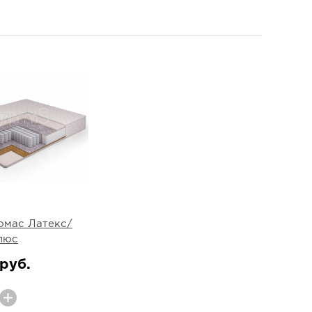
омас Латекс/
люс
руб.