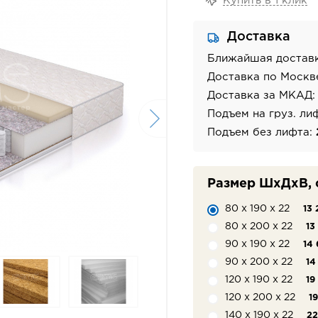
Купить в 1 клик
Доставка
Ближайшая достав
Доставка по Москв
Доставка за МКАД
Подъем на груз. ли
Подъем без лифта:
Размер ШхДхВ, 
80 х 190 х 22
13 
80 х 200 х 22
13
90 х 190 х 22
14 
90 х 200 х 22
14
120 х 190 х 22
19
120 х 200 х 22
1
140 х 190 х 22
22