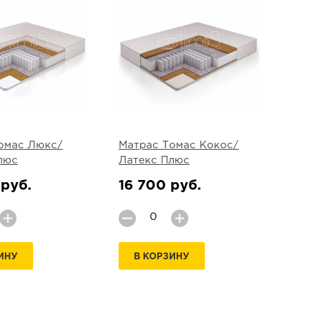
омас Люкс/
Матрас Томас Кокос/
люс
Латекс Плюс
 руб.
16 700 руб.
ИНУ
В КОРЗИНУ