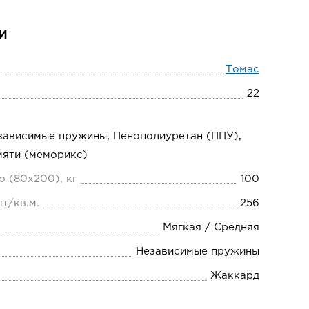
и
Томас
22
зависимые пружины, Пенополиуретан (ППУ),
мяти (меморикс)
о (80х200), кг
100
т/кв.м.
256
Мягкая / Средняя
Независимые пружины
Жаккард