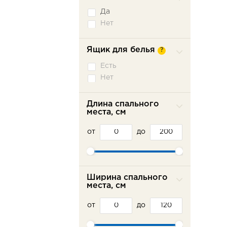
Да
Нет
Ящик для белья
?
Есть
Нет
Длина спального
места, см
от
до
Ширина спального
места, см
от
до