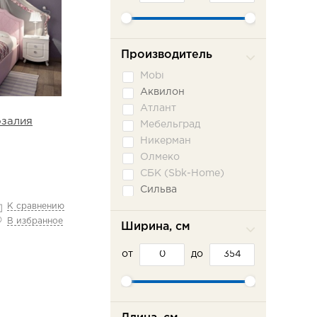
Производитель
Mobi
Аквилон
Атлант
залия
Мебельград
Никерман
Олмеко
СБК (Sbk-Home)
Сильва
К сравнению
В избранное
Ширина, см
от
до