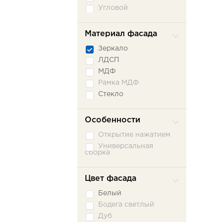
Угловой
Материал фасада
Зеркало
ЛДСП
МДФ
Рамка МДФ
Стекло
Особенности
Открытие нажатием
Универсальная
сборка
Цвет фасада
Белый
Бодега светлый
Дуб