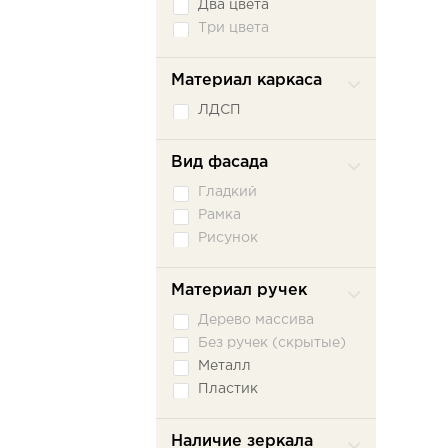
Два цвета
Три цвета
Материал каркаса
ЛДСП
Вид фасада
Гладкий
Рамка
Рисунок
Материал ручек
Дерево массива
Без ручек (скрытые)
Металл
Пластик
Наличие зеркала