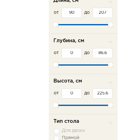
Длина, см
от
до
Глубина, см
от
до
Высота, см
от
до
Тип стола
Для двоих
Прямой