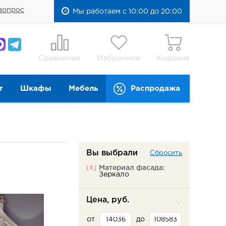
вопрос
Мы работаем с 10:00 до 20:00
Сравнение
Избранное
Корзина
т
Шкафы
Мебель
Распродажа
Вы выбрали
Сбросить
[x]
Материал фасада:
Зеркало
Цена, руб.
от
до