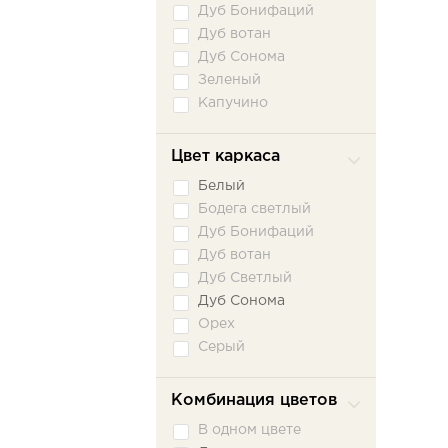
Дуб Бонифаций
Дуб вотан
Дуб Сонома
Зеленый
Капучино
Песочный
Серый
Цвет каркаса
Серый графит
Белый
Бодега светлый
Дуб Бонифаций
Дуб вотан
Дуб Светлый
Дуб Сонома
Орех
Серый
Туя светлая
Ясень Темный
Комбинация цветов
В одном цвете