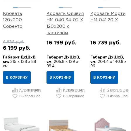
Кровать
Кровать Оливия
Кровать Морти
120х200
НМ 040.34-02 Х
НМ 041.20 Х
Соренто
120х200 с
настилом
6 888 руб.
16 199 руб.
16 739 руб.
6 199 руб.
Габарит ДхШхВ,
Габарит ДхШхВ,
Габарит ДхШхВ,
см:
215 х 128 х 88
см:
205.8 х 129 х
см:
204.4 х 140.6 х
см
99.4
96
В КОРЗИНУ
В КОРЗИНУ
В КОРЗИНУ
К сравнению
К сравнению
К сравнению
В избранное
В избранное
В избранное