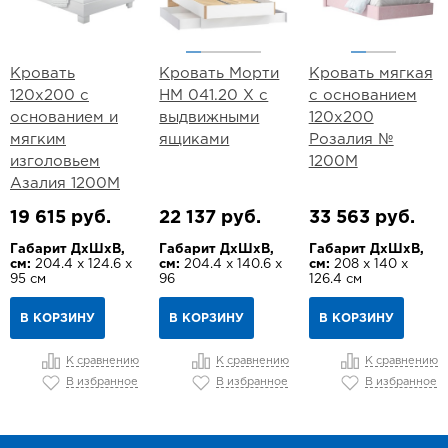
Кровать
Кровать Морти
Кровать мягкая
120х200 с
НМ 041.20 Х с
с основанием
основанием и
выдвижными
120х200
мягким
ящиками
Розалия №
изголовьем
1200М
Азалия 1200М
19 615 руб.
22 137 руб.
33 563 руб.
Габарит ДхШхВ,
Габарит ДхШхВ,
Габарит ДхШхВ,
см:
204.4 х 124.6 х
см:
204.4 х 140.6 х
см:
208 х 140 х
95 см
96
126.4 см
В КОРЗИНУ
В КОРЗИНУ
В КОРЗИНУ
К сравнению
К сравнению
К сравнению
В избранное
В избранное
В избранное