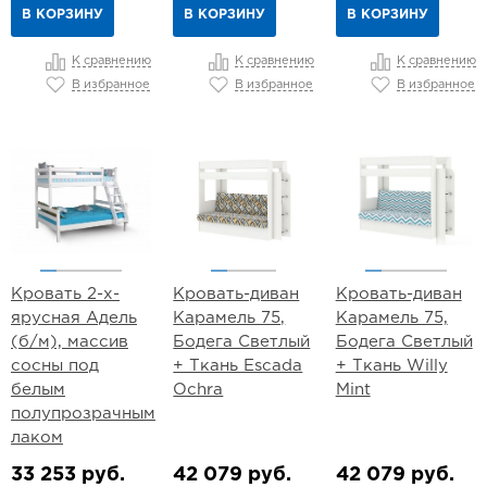
В КОРЗИНУ
В КОРЗИНУ
В КОРЗИНУ
К сравнению
К сравнению
К сравнению
В избранное
В избранное
В избранное
Кровать 2-х-
Кровать-диван
Кровать-диван
ярусная Адель
Карамель 75,
Карамель 75,
(б/м), массив
Бодега Светлый
Бодега Светлый
сосны под
+ Ткань Escada
+ Ткань Willy
белым
Ochra
Mint
полупрозрачным
лаком
33 253 руб.
42 079 руб.
42 079 руб.