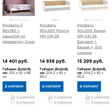
Кровать-3
Кровать
Кровать
80х190 с
90х200 Морти
90х200 Банни
защитой по
НМ 041.38
НМ 041.38,
периметру Соня
Бисквит +
Белый + Дуб
сонома
14 401 руб.
14 939 руб.
15 299 руб.
Габарит ДхШхВ,
Габарит ДхШхВ,
Габарит ДхШхВ,
см:
202 х 92 х 68
см:
204.2 х 95 х
см:
204.2 х 95 х
см
65.2
65.2
В КОРЗИНУ
В КОРЗИНУ
В КОРЗИНУ
К сравнению
К сравнению
К сравнению
В избранное
В избранное
В избранное