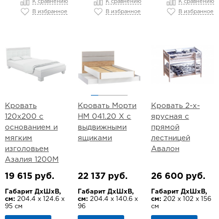
К сравнению
К сравнению
К сравнению
В избранное
В избранное
В избранное
Кровать
Кровать Морти
Кровать 2-х-
120х200 с
НМ 041.20 Х с
ярусная с
основанием и
выдвижными
прямой
мягким
ящиками
лестницей
изголовьем
Авалон
Азалия 1200М
19 615 руб.
22 137 руб.
26 600 руб.
Габарит ДхШхВ,
Габарит ДхШхВ,
Габарит ДхШхВ,
см:
204.4 х 124.6 х
см:
204.4 х 140.6 х
см:
202 х 102 х 156
95 см
96
см