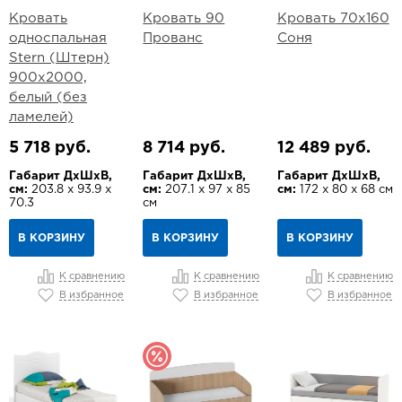
Кровать
Кровать 90
Кровать 70х160
односпальная
Прованс
Соня
Stern (Штерн)
900х2000,
белый (без
ламелей)
5 718 руб.
8 714 руб.
12 489 руб.
Габарит ДхШхВ,
Габарит ДхШхВ,
Габарит ДхШхВ,
см:
203.8 х 93.9 х
см:
207.1 х 97 х 85
см:
172 х 80 х 68 см
70.3
см
В КОРЗИНУ
В КОРЗИНУ
В КОРЗИНУ
К сравнению
К сравнению
К сравнению
В избранное
В избранное
В избранное