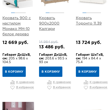
Кровать 900 с
Кровать
Кровать
настилом
900х2000
Торонто 11.39
Монако МН-10
Калгари
белое дерево
14 984 руб.
12 669 руб.
13 724 руб.
13 486 руб.
Габарит ДхШхВ,
Габарит ДхШхВ,
Габарит ШхГхВ,
см:
205 х 98.6 х
см:
203.6 х 93.5 х
см:
194 х 84.4 х
104.5
93 см
75.4
В КОРЗИНУ
В КОРЗИНУ
В КОРЗИНУ
К сравнению
К сравнению
К сравнению
В избранное
В избранное
В избранное