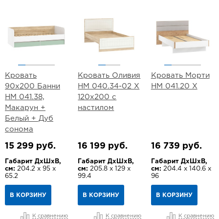
Кровать
Кровать Оливия
Кровать Морти
90х200 Банни
НМ 040.34-02 Х
НМ 041.20 Х
НМ 041.38,
120х200 с
Макарун +
настилом
Белый + Дуб
сонома
15 299 руб.
16 199 руб.
16 739 руб.
Габарит ДхШхВ,
Габарит ДхШхВ,
Габарит ДхШхВ,
см:
204.2 х 95 х
см:
205.8 х 129 х
см:
204.4 х 140.6 х
65.2
99.4
96
В КОРЗИНУ
В КОРЗИНУ
В КОРЗИНУ
К сравнению
К сравнению
К сравнению