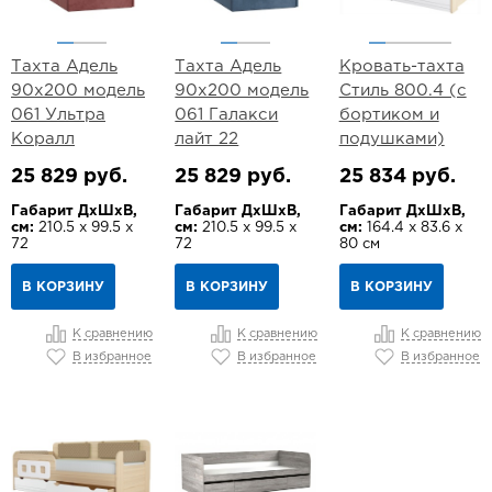
Тахта Адель
Тахта Адель
Кровать-тахта
90х200 модель
90х200 модель
Стиль 800.4 (с
061 Ультра
061 Галакси
бортиком и
Коралл
лайт 22
подушками)
25 829 руб.
25 829 руб.
25 834 руб.
Габарит ДхШхВ,
Габарит ДхШхВ,
Габарит ДхШхВ,
см:
210.5 х 99.5 х
см:
210.5 х 99.5 х
см:
164.4 х 83.6 х
72
72
80 см
В КОРЗИНУ
В КОРЗИНУ
В КОРЗИНУ
К сравнению
К сравнению
К сравнению
В избранное
В избранное
В избранное