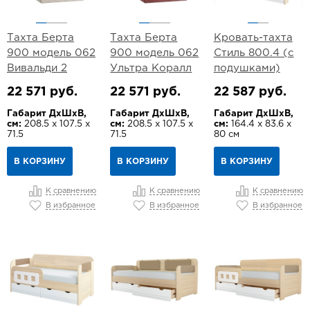
Тахта Берта
Тахта Берта
Кровать-тахта
900 модель 062
900 модель 062
Стиль 800.4 (с
Вивальди 2
Ультра Коралл
подушками)
22 571 руб.
22 571 руб.
22 587 руб.
Габарит ДхШхВ,
Габарит ДхШхВ,
Габарит ДхШхВ,
см:
208.5 х 107.5 х
см:
208.5 х 107.5 х
см:
164.4 х 83.6 х
71.5
71.5
80 см
В КОРЗИНУ
В КОРЗИНУ
В КОРЗИНУ
К сравнению
К сравнению
К сравнению
В избранное
В избранное
В избранное