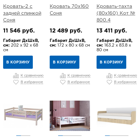
Кровать-2 с
Кровать 70х160
Кровать-тахта
задней спинкой
Соня
(80х160) Кот №
Соня
800.4
11 546 руб.
12 489 руб.
13 411 руб.
Габарит ДхШхВ,
Габарит ДхШхВ,
Габарит ДхШхВ,
см:
202 х 92 х 68
см:
172 х 80 х 68 см
см:
163.2 х 83.8 х
см
80 см
В КОРЗИНУ
В КОРЗИНУ
В КОРЗИНУ
К сравнению
К сравнению
К сравнению
В избранное
В избранное
В избранное