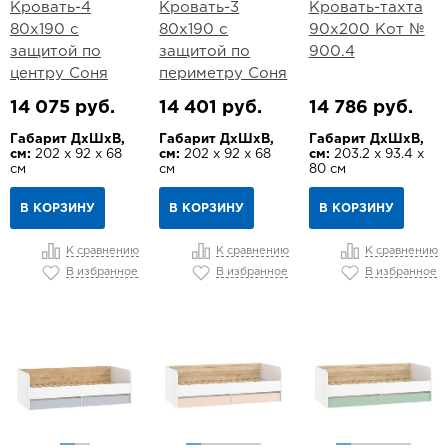
Кровать-4
Кровать-3
Кровать-тахта
80х190 с
80х190 с
90х200 Кот №
защитой по
защитой по
900.4
центру Соня
периметру Соня
14 075 руб.
14 401 руб.
14 786 руб.
Габарит ДхШхВ,
Габарит ДхШхВ,
Габарит ДхШхВ,
см:
202 х 92 х 68
см:
202 х 92 х 68
см:
203.2 х 93.4 х
см
см
80 см
В КОРЗИНУ
В КОРЗИНУ
В КОРЗИНУ
К сравнению
К сравнению
К сравнению
В избранное
В избранное
В избранное