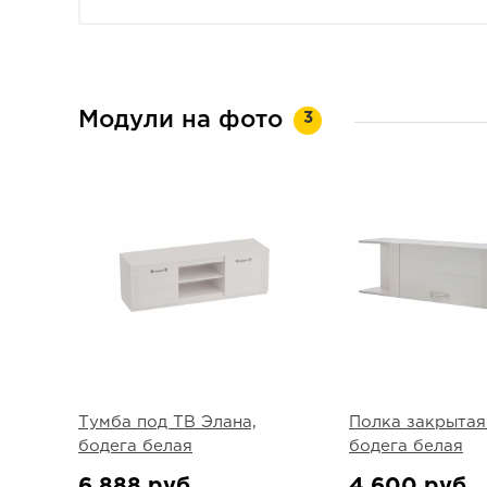
Модули на фото
3
Тумба под ТВ Элана,
Полка закрытая
бодега белая
бодега белая
6 888 руб.
4 600 руб.