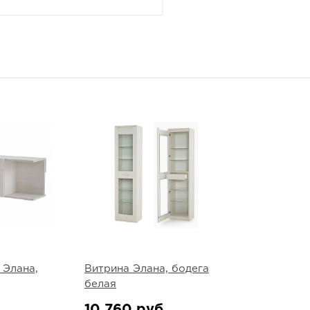
 Элана,
Витрина Элана, бодега
белая
10 760 руб.