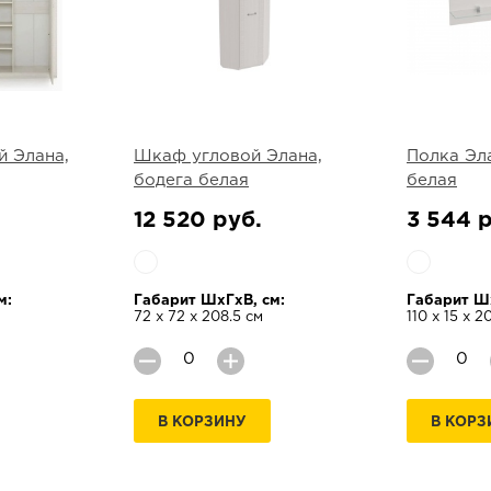
 Элана,
Шкаф угловой Элана,
Полка Эл
бодега белая
белая
12 520 руб.
3 544 р
м:
Габарит ШхГхВ, см:
Габарит Шх
72 х 72 х 208.5 см
110 х 15 х 2
В КОРЗИНУ
В КОРЗ