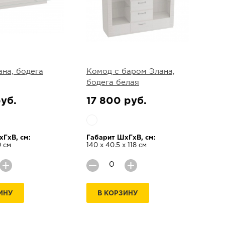
ана, бодега
Комод с баром Элана,
бодега белая
уб.
17 800 руб.
ГхВ, см:
Габарит ШхГхВ, см:
0 см
140 х 40.5 х 118 см
ИНУ
В КОРЗИНУ