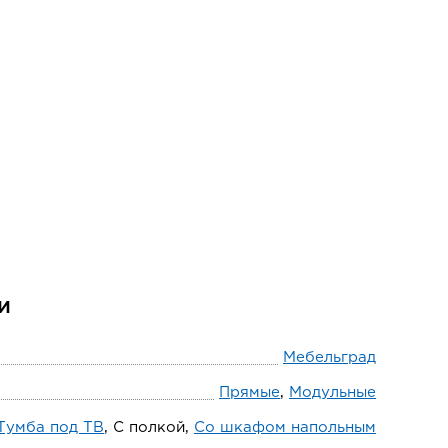
и
Мебельград
Прямые
,
Модульные
Тумба под ТВ
, С полкой,
Со шкафом напольным