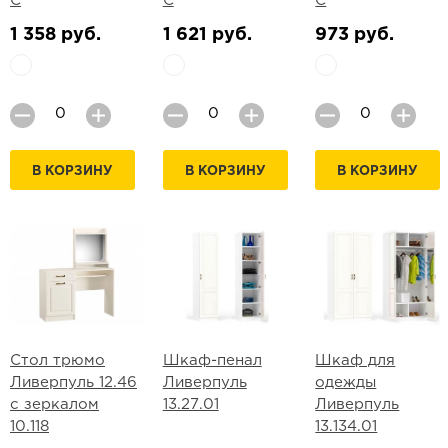
С
С
С
1 358 руб.
1 621 руб.
973 руб.
В КОРЗИНУ
В КОРЗИНУ
В КОРЗИНУ
Стол трюмо
Шкаф-пенал
Шкаф для
Ливерпуль 12.46
Ливерпуль
одежды
с зеркалом
13.27.01
Ливерпуль
10.118
13.134.01