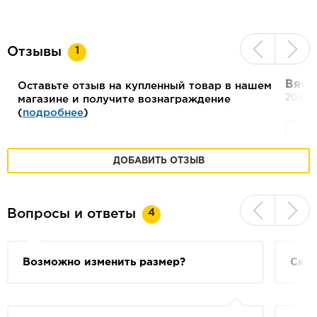
1
Отзывы
Вяче
Оставьте отзыв на купленный товар в нашем
20.04.
магазине и получите вознаграждение
(
подробнее
)
ДОБАВИТЬ ОТЗЫВ
Вс
"Л
4
Вопросы и ответы
ор
сб
за
Возможно изменить размер?
Скол
от
до
ящ