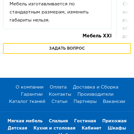
Мебель изготавливается по
Стои
за
стандартным размерам, изменить
напи
пе
габариты нельзя.
руб.
по
обла
пр
Мебель XXI
допо
- 
кило
на
ЗАДАТЬ ВОПРОС
ваше
по
друг
ко
онла
за
Дост
ск
в
Те
хо
О компании
Оплата
Доставка и Сборка
Гарантии
Контакты
Производители
Каталог тканей
Статьи
Партнеры
Вакансии
Мягкая мебель
Спальня
Гостиная
Прихожая
Детская
Кухня и столовая
Кабинет
Шкафы