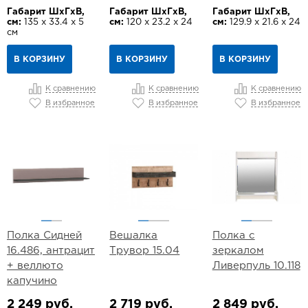
Габарит ШхГхВ,
Габарит ШхГхВ,
Габарит ШхГхВ,
см:
135 х 33.4 х 5
см:
120 х 23.2 х 24
см:
129.9 х 21.6 х 24
см
В КОРЗИНУ
В КОРЗИНУ
В КОРЗИНУ
К сравнению
К сравнению
К сравнению
В избранное
В избранное
В избранное
Полка Сидней
Вешалка
Полка с
16.486, антрацит
Трувор 15.04
зеркалом
+ веллюто
Ливерпуль 10.118
капучино
2 249 руб.
2 719 руб.
2 849 руб.