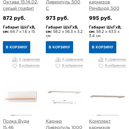
Октава 15.14.02,
Ливерпуль 500
карнизов
серый графит
С
Ричфорд 500
872 руб.
973 руб.
995 руб.
Габарит ШхГхВ,
Габарит ШхГхВ,
Габарит ШхГхВ,
см:
64.7 х 1.6 х 15
см:
58.2 х 56.3 х 3.2
см:
58.2 х 43.5 х
см
3.4 см
В КОРЗИНУ
В КОРЗИНУ
В КОРЗИНУ
К сравнению
К сравнению
К сравнению
В избранное
В избранное
В избранное
Полка Вуди
Карниз
Комплект
15.46
Ливерпуль 1000
карнизов