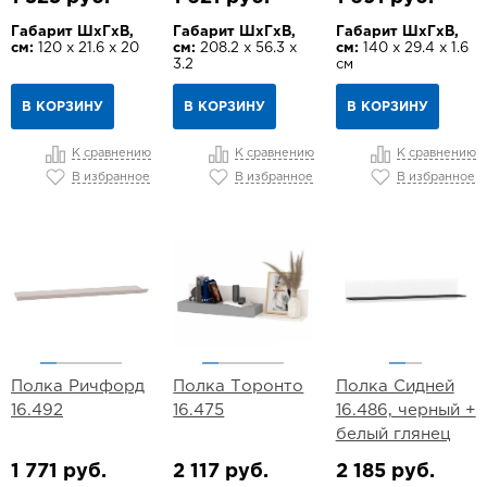
Габарит ШхГхВ,
Габарит ШхГхВ,
Габарит ШхГхВ,
см:
120 х 21.6 х 20
см:
208.2 х 56.3 х
см:
140 х 29.4 х 1.6
3.2
см
В КОРЗИНУ
В КОРЗИНУ
В КОРЗИНУ
К сравнению
К сравнению
К сравнению
В избранное
В избранное
В избранное
Полка Ричфорд
Полка Торонто
Полка Сидней
16.492
16.475
16.486, черный +
белый глянец
1 771 руб.
2 117 руб.
2 185 руб.