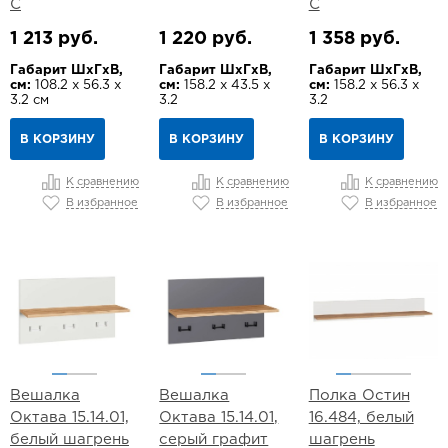
С
С
1 213 руб.
1 220 руб.
1 358 руб.
Габарит ШхГхВ,
Габарит ШхГхВ,
Габарит ШхГхВ,
см:
108.2 х 56.3 х
см:
158.2 х 43.5 х
см:
158.2 х 56.3 х
3.2 см
3.2
3.2
В КОРЗИНУ
В КОРЗИНУ
В КОРЗИНУ
К сравнению
К сравнению
К сравнению
В избранное
В избранное
В избранное
Вешалка
Вешалка
Полка Остин
Октава 15.14.01,
Октава 15.14.01,
16.484, белый
белый шагрень
серый графит
шагрень