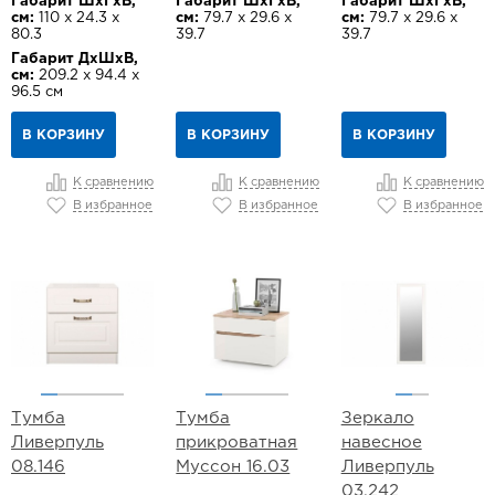
Габарит ШхГхВ,
Габарит ШхГхВ,
Габарит ШхГхВ,
см:
110 х 24.3 х
см:
79.7 х 29.6 х
см:
79.7 х 29.6 х
80.3
39.7
39.7
Габарит ДхШхВ,
см:
209.2 х 94.4 х
96.5 см
В КОРЗИНУ
В КОРЗИНУ
В КОРЗИНУ
К сравнению
К сравнению
К сравнению
В избранное
В избранное
В избранное
Тумба
Тумба
Зеркало
Ливерпуль
прикроватная
навесное
08.146
Муссон 16.03
Ливерпуль
03.242