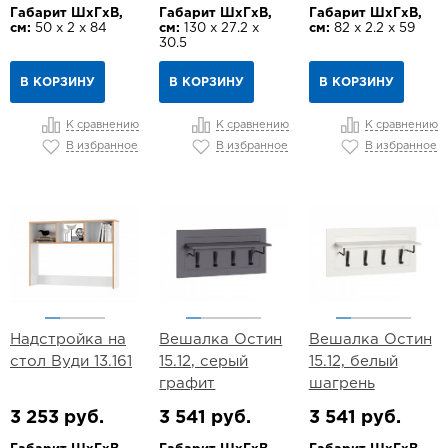
Габарит ШхГхВ,
Габарит ШхГхВ,
Габарит ШхГхВ,
см:
50 х 2 х 84
см:
130 х 27.2 х
см:
82 х 2.2 х 59
30.5
В КОРЗИНУ
В КОРЗИНУ
В КОРЗИНУ
К сравнению
К сравнению
К сравнению
В избранное
В избранное
В избранное
Надстройка на
Вешалка Остин
Вешалка Остин
стол Вуди 13.161
15.12, серый
15.12, белый
графит
шагрень
3 253 руб.
3 541 руб.
3 541 руб.