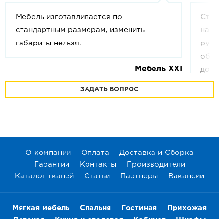
Мебель изготавливается по
Стои
стандартным размерам, изменить
напи
габариты нельзя.
руб.
обла
Мебель XXI
допо
кило
ЗАДАТЬ ВОПРОС
ваше
друг
онла
Дост
в
Те
О компании
Оплата
Доставка и Сборка
Гарантии
Контакты
Производители
Каталог тканей
Статьи
Партнеры
Вакансии
Мягкая мебель
Спальня
Гостиная
Прихожая