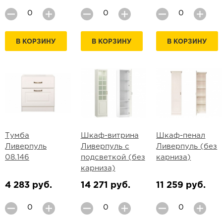
В КОРЗИНУ
В КОРЗИНУ
В КОРЗИНУ
Тумба
Шкаф-витрина
Шкаф-пенал
Ливерпуль
Ливерпуль с
Ливерпуль (без
08.146
подсветкой (без
карниза)
карниза)
4 283 руб.
14 271 руб.
11 259 руб.