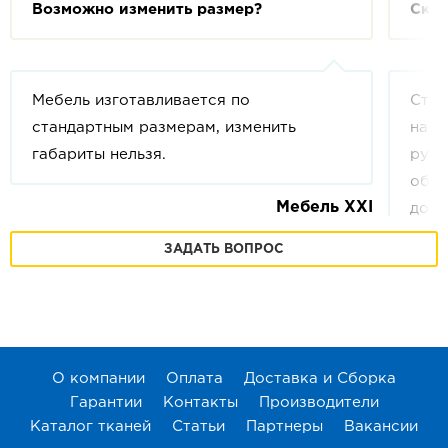
Возможно изменить размер?
Скол
Мебель изготавливается по
Стои
стандартным размерам, изменить
напи
габариты нельзя.
руб.
обла
Мебель XXI
допо
кило
ЗАДАТЬ ВОПРОС
ваше
друг
онла
Дост
в
Те
О компании
Оплата
Доставка и Сборка
Гарантии
Контакты
Производители
Каталог тканей
Статьи
Партнеры
Вакансии