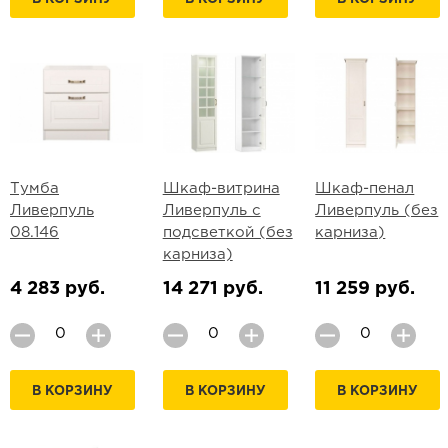
Тумба
Шкаф-витрина
Шкаф-пенал
Ливерпуль
Ливерпуль с
Ливерпуль (без
08.146
подсветкой (без
карниза)
карниза)
4 283 руб.
14 271 руб.
11 259 руб.
В КОРЗИНУ
В КОРЗИНУ
В КОРЗИНУ