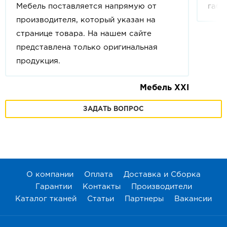
Мебель поставляется напрямую от
габа
производителя, который указан на
странице товара. На нашем сайте
представлена только оригинальная
продукция.
Мебель XXI
ЗАДАТЬ ВОПРОС
О компании
Оплата
Доставка и Сборка
Гарантии
Контакты
Производители
Каталог тканей
Статьи
Партнеры
Вакансии