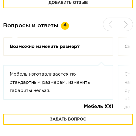
ДОБАВИТЬ ОТЗЫВ
4
Вопросы и ответы
Возможно изменить размер?
Скол
Мебель изготавливается по
Стои
стандартным размерам, изменить
напи
габариты нельзя.
руб.
обла
Мебель XXI
допо
кило
ЗАДАТЬ ВОПРОС
ваше
друг