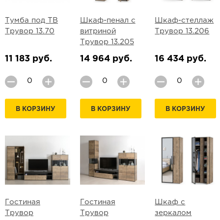
Тумба под ТВ
Шкаф-пенал с
Шкаф-стеллаж
Трувор 13.70
витриной
Трувор 13.206
Трувор 13.205
11 183 руб.
14 964 руб.
16 434 руб.
В КОРЗИНУ
В КОРЗИНУ
В КОРЗИНУ
Гостиная
Гостиная
Шкаф с
Трувор
Трувор
зеркалом