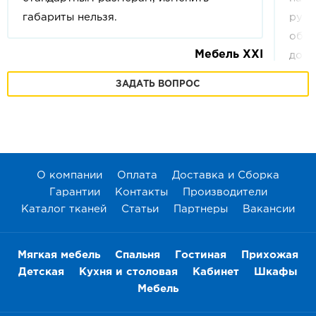
габариты нельзя.
руб.
обла
Мебель XXI
допо
кило
ЗАДАТЬ ВОПРОС
ваше
друг
онла
Дост
в
Те
О компании
Оплата
Доставка и Сборка
Гарантии
Контакты
Производители
Каталог тканей
Статьи
Партнеры
Вакансии
Мягкая мебель
Спальня
Гостиная
Прихожая
Детская
Кухня и столовая
Кабинет
Шкафы
Мебель