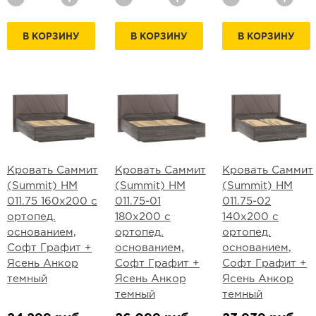
В КОРЗИНУ
В КОРЗИНУ
В КОРЗИНУ
Кровать Саммит
Кровать Саммит
Кровать Саммит
(Summit) НМ
(Summit) НМ
(Summit) НМ
011.75 160х200 с
011.75-01
011.75-02
ортопед.
180х200 с
140х200 с
основанием,
ортопед.
ортопед.
Софт Графит +
основанием,
основанием,
Ясень Анкор
Софт Графит +
Софт Графит +
темный
Ясень Анкор
Ясень Анкор
темный
темный