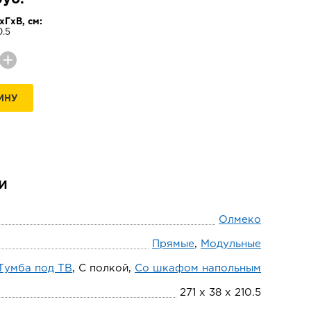
ГхВ, см:
0.5
ИНУ
и
Олмеко
Прямые
,
Модульные
Тумба под ТВ
, С полкой,
Со шкафом напольным
271 х 38 х 210.5