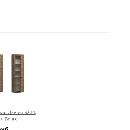
ал Лючия 33.14,
 + Венге
руб.