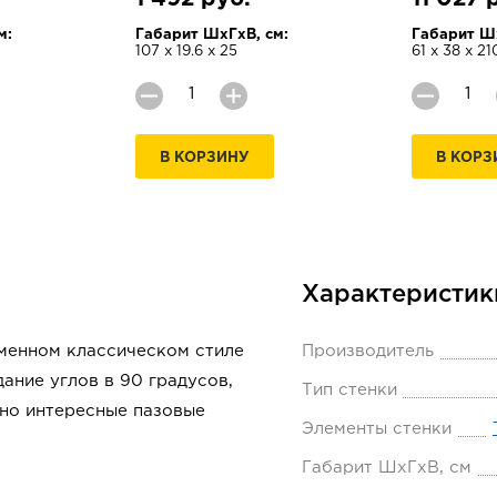
м:
Габарит ШхГхВ, см:
Габарит Шх
107 х 19.6 х 25
61 х 38 х 21
В КОРЗИНУ
В КОРЗ
Характеристик
менном классическом стиле
Производитель
ание углов в 90 градусов,
Тип стенки
 но интересные пазовые
Элементы стенки
Габарит ШхГхВ, см