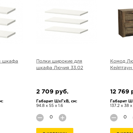
я шкафа
Полки широкие для
Комод Люч
шкафа Лючия 33.02
Кейптаун
2 709 руб.
12 769 
м:
Габарит ШхГхВ, см:
Габарит Шх
94.8 х 55 х 1.6
137.2 х 38 х