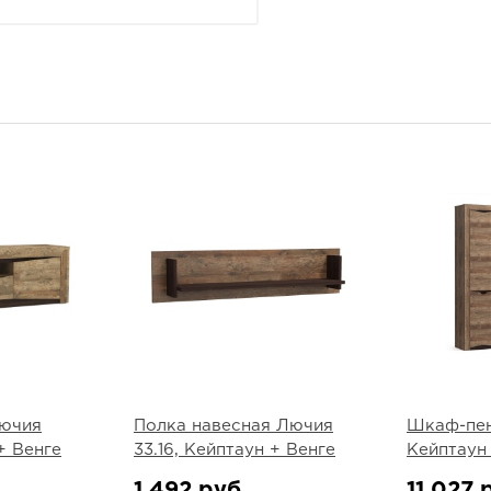
Лючия
Полка навесная Лючия
Шкаф-пен
 + Венге
33.16, Кейптаун + Венге
Кейптаун
1 492 руб.
11 027 