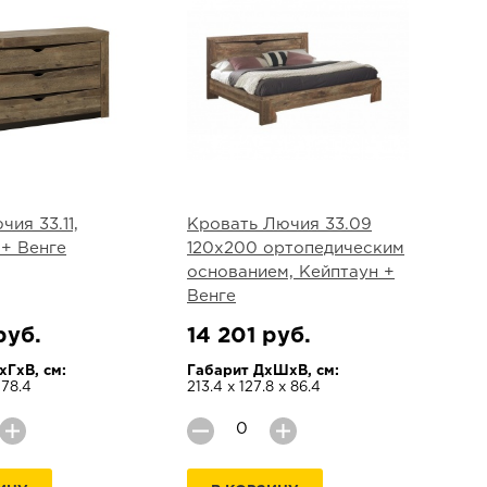
ия 33.11,
Кровать Лючия 33.09
 + Венге
120х200 ортопедическим
основанием, Кейптаун +
Венге
руб.
14 201 руб.
ГхВ, см:
Габарит ДхШхВ, см:
 78.4
213.4 х 127.8 х 86.4