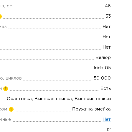
ла, см
46
53
?
каз
Нет
Нет
Нет
Велюр
Irida 05
ю, циклов
50 000
и
Есть
?
Окантовка, Высокая спинка, Высокие ножки
сом
Пружина-змейка
?
мные
Нет
12