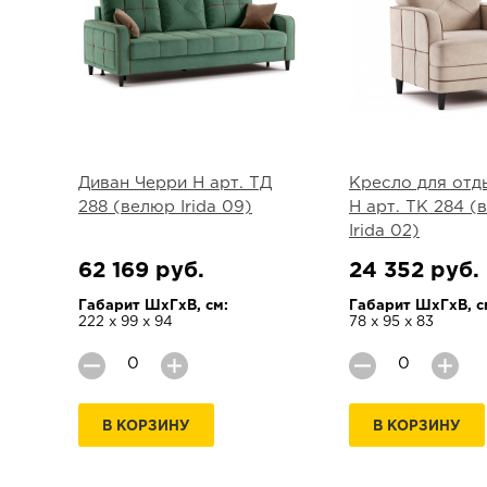
Диван Черри Н арт. ТД
Кресло для отд
288 (велюр Irida 09)
Н арт. ТК 284 (
Irida 02)
62 169 руб.
24 352 руб.
Габарит ШхГхВ, см:
Габарит ШхГхВ, с
222 х 99 х 94
78 х 95 х 83
В КОРЗИНУ
В КОРЗИНУ