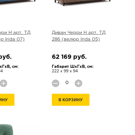
ри Н арт. ТД
Диван Черри Н арт. ТД
р Irida 07)
286 (велюр Irida 05)
руб.
62 169 руб.
ГхВ, см:
Габарит ШхГхВ, см:
94
222 х 99 х 94
ИНУ
В КОРЗИНУ