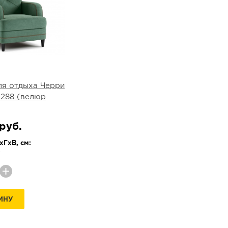
ля отдыха Черри
 288 (велюр
руб.
ГхВ, см:
3
ИНУ