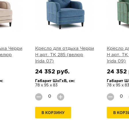
ыха Черри
Кресло для отдыха Черри
Кресло д
велюр
Н арт. ТК 285 (велюр
Н арт. ТК
Irida 07)
Irida 09)
24 352 руб.
24 352 
м:
Габарит ШхГхВ, см:
Габарит Шх
78 х 95 х 83
78 х 95 х 8
В КОРЗИНУ
В КОРЗ