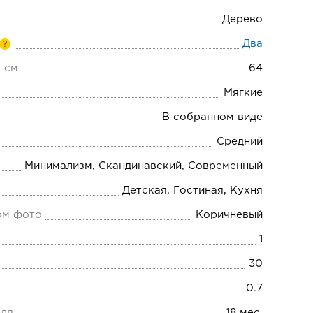
Дерево
Два
?
 см
64
Мягкие
В собранном виде
Средний
Минимализм, Скандинавский, Современный
Детская, Гостиная, Кухня
ом фото
Коричневый
1
30
0.7
еля
18 мес.