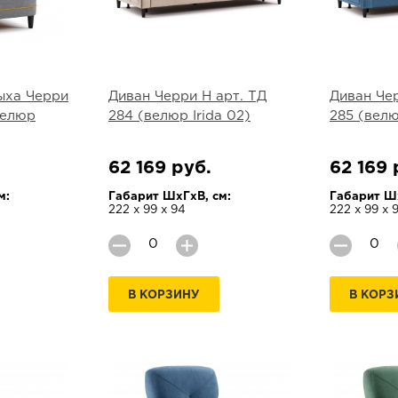
ыха Черри
Диван Черри Н арт. ТД
Диван Чер
велюр
284 (велюр Irida 02)
285 (велю
62 169 руб.
62 169 
м:
Габарит ШхГхВ, см:
Габарит Шх
222 х 99 х 94
222 х 99 х 
В КОРЗИНУ
В КОРЗ