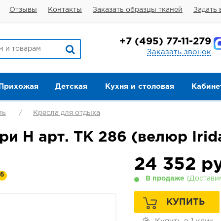
Отзывы
Контакты
Заказать образцы тканей
Задать 
+7
(495) 77-11-279
Заказать звонок
Прихожая
Детская
Кухня и столовая
Кабине
ль
Кресла для отдыха
и Н арт. ТК 286 (велюр Irid
24 352
ру
6
В продаже
(Доставим
КУПИТЬ