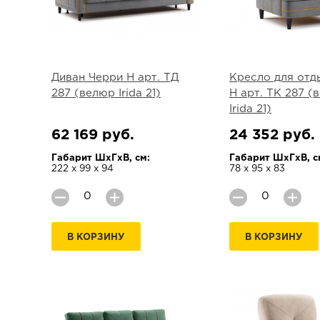
Диван Черри Н арт. ТД
Кресло для отд
287 (велюр Irida 21)
Н арт. ТК 287 (
Irida 21)
62 169 руб.
24 352 руб.
Габарит ШхГхВ, см:
Габарит ШхГхВ, с
222 х 99 х 94
78 х 95 х 83
В КОРЗИНУ
В КОРЗИНУ