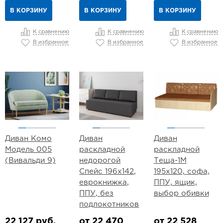
В КОРЗИНУ
В КОРЗИНУ
В КОРЗИНУ
К сравнению
К сравнению
К сравнению
В избранное
В избранное
В избранное
Диван Комо
Диван
Диван
Модель 005
раскладной
раскладной
(Вивальди 9)
недорогой
Теща-1М
Спейс 196х142,
195х120, софа,
еврокнижка,
ППУ, ящик,
ППУ, без
выбор обивки
подлокотников
22 127 руб.
от 22 470
от 22 528