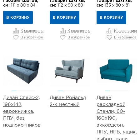
Габарит ШхГхВ,
Габарит ШхГхВ,
Габарит ШхГхВ,
см:
111 х 80 х 84
см:
112 х 90 х 80
см:
135 х 80 х 81
В КОРЗИНУ
В КОРЗИНУ
В КОРЗИНУ
К сравнению
К сравнению
К сравнению
В избранное
В избранное
В избранное
Диван Спейс-2,
Диван Рональд
Диван
196х142,
2-х местный
раскладной
еврокнижка,
Стенли, 60-
ППУ, без
160х190,
подлокотников
аккордеон,
ППУ, НПБ, ящик,
выбор ткани