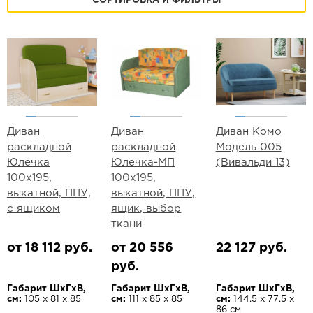
СОРТИРОВКА И ФИЛЬТРЫ
Диван
Диван
Диван Комо
раскладной
раскладной
Модель 005
Юлечка
Юлечка-МП
(Вивальди 13)
100х195,
100х195,
выкатной, ППУ,
выкатной, ППУ,
с ящиком
ящик, выбор
ткани
от 18 112 руб.
от 20 556
22 127 руб.
руб.
Габарит ШхГхВ,
Габарит ШхГхВ,
Габарит ШхГхВ,
см:
105 х 81 х 85
см:
111 х 85 х 85
см:
144.5 х 77.5 х
86 см