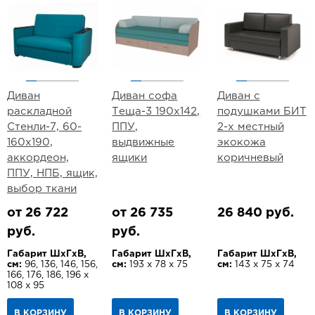
Диван
Диван софа
Диван с
раскладной
Теща-3 190х142,
подушками БИТ
Стенли-7, 60-
ППУ,
2-х местный
160х190,
выдвижные
экокожа
аккордеон,
ящики
коричневый
ППУ, НПБ, ящик,
выбор ткани
от 26 722
от 26 735
26 840 руб.
руб.
руб.
Габарит ШхГхВ,
Габарит ШхГхВ,
Габарит ШхГхВ,
см:
96, 136, 146, 156,
см:
193 х 78 х 75
см:
143 х 75 х 74
166, 176, 186, 196 х
108 х 95
В КОРЗИНУ
В КОРЗИНУ
В КОРЗИНУ