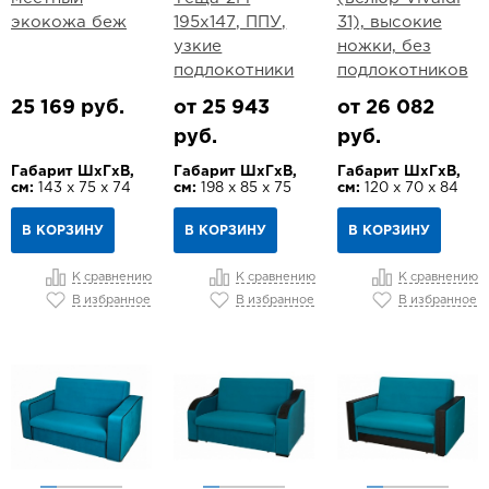
экокожа беж
195х147, ППУ,
31), высокие
узкие
ножки, без
подлокотники
подлокотников
25 169 руб.
от 25 943
от 26 082
руб.
руб.
Габарит ШхГхВ,
Габарит ШхГхВ,
Габарит ШхГхВ,
см:
143 х 75 х 74
см:
198 х 85 х 75
см:
120 х 70 х 84
В КОРЗИНУ
В КОРЗИНУ
В КОРЗИНУ
К сравнению
К сравнению
К сравнению
В избранное
В избранное
В избранное