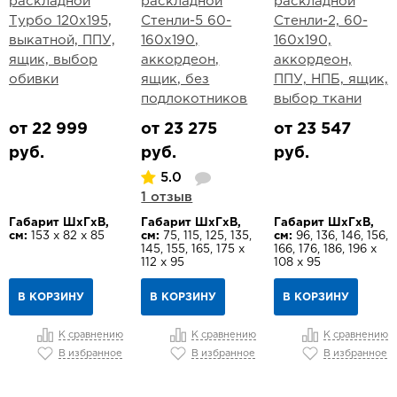
раскладной
раскладной
раскладной
Турбо 120х195,
Стенли-5 60-
Стенли-2, 60-
выкатной, ППУ,
160х190,
160х190,
ящик, выбор
аккордеон,
аккордеон,
обивки
ящик, без
ППУ, НПБ, ящик,
подлокотников
выбор ткани
от 22 999
от 23 275
от 23 547
руб.
руб.
руб.
5.0
1 отзыв
Габарит ШхГхВ,
Габарит ШхГхВ,
Габарит ШхГхВ,
см:
153 х 82 х 85
см:
75, 115, 125, 135,
см:
96, 136, 146, 156,
145, 155, 165, 175 х
166, 176, 186, 196 х
112 х 95
108 х 95
В КОРЗИНУ
В КОРЗИНУ
В КОРЗИНУ
К сравнению
К сравнению
К сравнению
В избранное
В избранное
В избранное