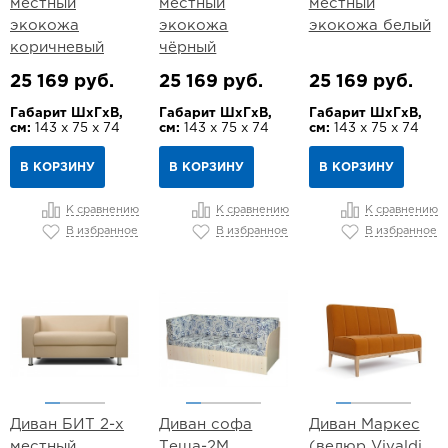
местный
местный
местный
экокожа
экокожа
экокожа белый
коричневый
чёрный
25 169 руб.
25 169 руб.
25 169 руб.
Габарит ШхГхВ,
Габарит ШхГхВ,
Габарит ШхГхВ,
см:
143 х 75 х 74
см:
143 х 75 х 74
см:
143 х 75 х 74
В КОРЗИНУ
В КОРЗИНУ
В КОРЗИНУ
К сравнению
К сравнению
К сравнению
В избранное
В избранное
В избранное
Диван БИТ 2-х
Диван софа
Диван Маркес
местный
Теща-2М
(велюр Vivaldi