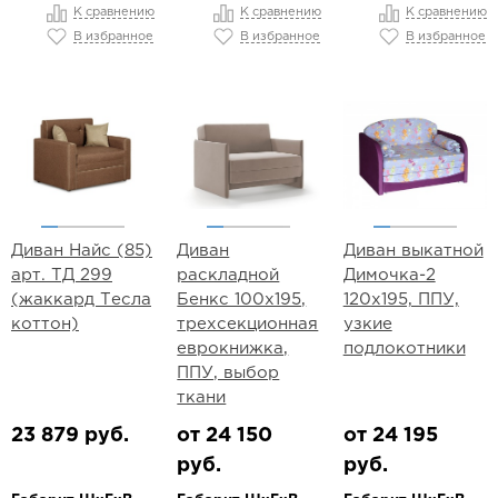
К сравнению
К сравнению
К сравнению
В избранное
В избранное
В избранное
Диван Найс (85)
Диван
Диван выкатной
арт. ТД 299
раскладной
Димочка-2
(жаккард Тесла
Бенкс 100х195,
120х195, ППУ,
коттон)
трехсекционная
узкие
еврокнижка,
подлокотники
ППУ, выбор
ткани
23 879 руб.
от 24 150
от 24 195
руб.
руб.