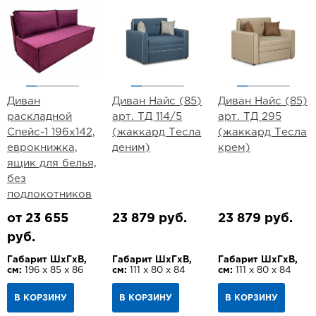
Диван
Диван Найс (85)
Диван Найс (85)
раскладной
арт. ТД 114/5
арт. ТД 295
Спейс-1 196х142,
(жаккард Тесла
(жаккард Тесла
еврокнижка,
деним)
крем)
ящик для белья,
без
подлокотников
от 23 655
23 879 руб.
23 879 руб.
руб.
Габарит ШхГхВ,
Габарит ШхГхВ,
Габарит ШхГхВ,
см:
196 х 85 х 86
см:
111 х 80 х 84
см:
111 х 80 х 84
В КОРЗИНУ
В КОРЗИНУ
В КОРЗИНУ