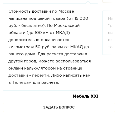
Стоимость доставки по Москве
написана под ценой товара (от 15 000
На с
руб. - бесплатно). По Московской
"рек
области (до 100 км от МКАД)
мага
дополнительно оплачивается
скид
километраж 50 руб. за км от МКАД до
това
вашего дома. Для расчета доставки в
другой город, можете воспользоваться
онлайн калькулятором на странице
Доставки
-
перейти
. Либо написать нам
в
Телеграм
для расчета.
Мебель XXI
ЗАДАТЬ ВОПРОС