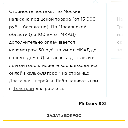
Стоимость доставки по Москве
написана под ценой товара (от 15 000
На с
руб. - бесплатно). По Московской
"рек
области (до 100 км от МКАД)
мага
дополнительно оплачивается
скид
километраж 50 руб. за км от МКАД до
това
вашего дома. Для расчета доставки в
другой город, можете воспользоваться
онлайн калькулятором на странице
Доставки
-
перейти
. Либо написать нам
в
Телеграм
для расчета.
Мебель XXI
ЗАДАТЬ ВОПРОС