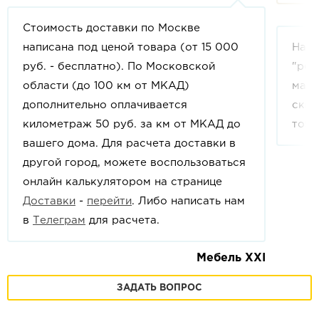
Стоимость доставки по Москве
написана под ценой товара (от 15 000
На с
руб. - бесплатно). По Московской
"рек
области (до 100 км от МКАД)
мага
дополнительно оплачивается
скид
километраж 50 руб. за км от МКАД до
това
вашего дома. Для расчета доставки в
другой город, можете воспользоваться
онлайн калькулятором на странице
Доставки
-
перейти
. Либо написать нам
в
Телеграм
для расчета.
Мебель XXI
ЗАДАТЬ ВОПРОС