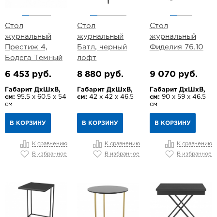
Стол
Стол
Стол
журнальный
журнальный
журнальный
Престиж 4,
Батл, черный
Фиделия 76.10
Бодега Темный
лофт
6 453 руб.
8 880 руб.
9 070 руб.
Габарит ДхШхВ,
Габарит ДхШхВ,
Габарит ДхШхВ,
см:
95.5 х 60.5 х 54
см:
42 х 42 х 46.5
см:
90 х 59 х 46.5
см
см
В КОРЗИНУ
В КОРЗИНУ
В КОРЗИНУ
К сравнению
К сравнению
К сравнению
В избранное
В избранное
В избранное