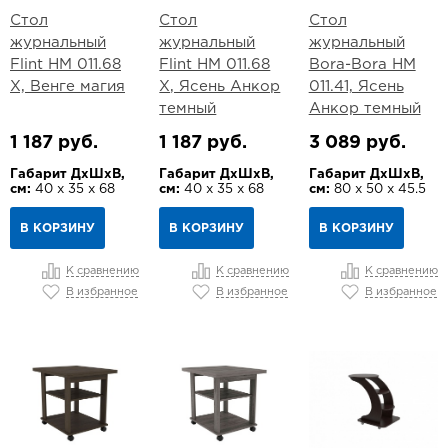
Стол
Стол
Стол
журнальный
журнальный
журнальный
Flint НМ 011.68
Flint НМ 011.68
Bora-Bora НМ
Х, Венге магия
Х, Ясень Анкор
011.41, Ясень
темный
Анкор темный
1 187 руб.
1 187 руб.
3 089 руб.
Габарит ДхШхВ,
Габарит ДхШхВ,
Габарит ДхШхВ,
см:
40 х 35 х 68
см:
40 х 35 х 68
см:
80 х 50 х 45.5
В КОРЗИНУ
В КОРЗИНУ
В КОРЗИНУ
К сравнению
К сравнению
К сравнению
В избранное
В избранное
В избранное