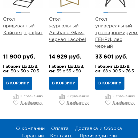
Стол
Стол
Стол
придиванный
журнальный
универсальный
Хайгрет, графит
Альбано Glass,
трансформируем
черная Lacobel
ГЕНРИ, лес
черный
11 900 руб.
14 929 руб.
33 601 руб.
Габарит ДхШхВ,
Габарит ДхШхВ,
Габарит ДхШхВ,
см:
50 х 50 х 70.5
см:
55 х 55 х 50
см:
68 х 90.5 х 76.5
В КОРЗИНУ
В КОРЗИНУ
В КОРЗИНУ
К сравнению
К сравнению
К сравнению
В избранное
В избранное
В избранное
О компании
Оплата
Доставка и Сборка
Гарантии
Контакты
Производители