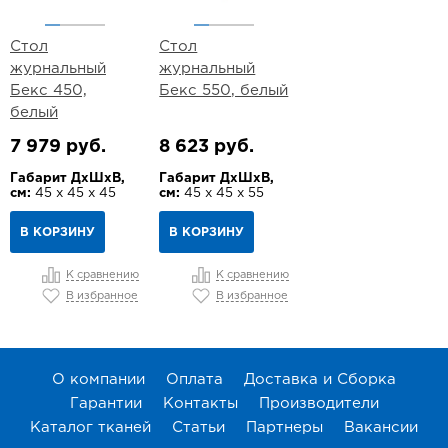
Стол
Стол
журнальный
журнальный
Бекс 450,
Бекс 550, белый
белый
7 979 руб.
8 623 руб.
Габарит ДхШхВ,
Габарит ДхШхВ,
см:
45 х 45 х 45
см:
45 х 45 х 55
В КОРЗИНУ
В КОРЗИНУ
К сравнению
К сравнению
В избранное
В избранное
О компании
Оплата
Доставка и Сборка
Гарантии
Контакты
Производители
Каталог тканей
Статьи
Партнеры
Вакансии