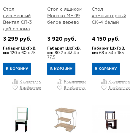
Стол
Стол с ящиком
Стол
письменный
Монако МН-19
компьютерный
Вентал СП-3
белое дерево
СК-4 белый
дуб сонома
3 299 руб.
3 920 руб.
4 150 руб.
Габарит ШхГхВ,
Габарит ШхГхВ,
Габарит ШхГхВ,
см:
120 х 60 х 75
см:
80.2 х 43.4 х
см:
68 х 53 х 155
77.5
В КОРЗИНУ
В КОРЗИНУ
В КОРЗИНУ
К сравнению
К сравнению
К сравнению
В избранное
В избранное
В избранное