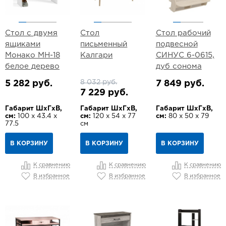
Стол с двумя
Стол
Стол рабочий
ящиками
письменный
подвесной
Монако МН-18
Калгари
СИНУС 6-0615,
белое дерево
дуб сонома
8 032 руб.
5 282 руб.
7 849 руб.
7 229 руб.
Габарит ШхГхВ,
Габарит ШхГхВ,
Габарит ШхГхВ,
см:
100 х 43.4 х
см:
120 х 54 х 77
см:
80 х 50 х 79
77.5
см
В КОРЗИНУ
В КОРЗИНУ
В КОРЗИНУ
К сравнению
К сравнению
К сравнению
В избранное
В избранное
В избранное