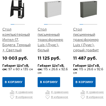
Стол
Стол
Стол
компьютерный
письменный
письменный
Интел-17,
трансформер
трансформер
Бодега Темный
Luis (Луис),
Luis (Луис),
+ Светлый
белый
серый графит
10 003 руб.
11 125 руб.
11 487 руб.
Габарит ШхГхВ,
Габарит ШхГхВ,
Габарит ШхГхВ,
см:
97 х 60 х 135 см
см:
115 х 26.6 х 92.6
см:
115 х 26.6 х 92.6
см
см
В КОРЗИНУ
В КОРЗИНУ
В КОРЗИНУ
К сравнению
К сравнению
К сравнению
В избранное
В избранное
В избранное