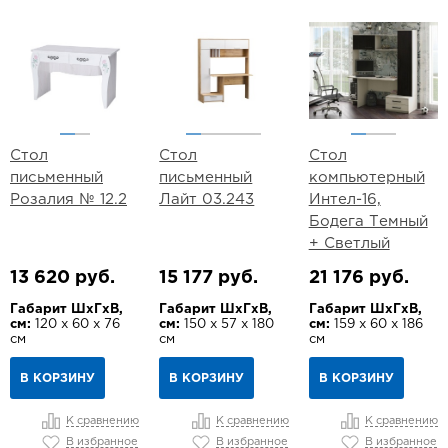
Стол
Стол
Стол
письменный
письменный
компьютерный
Розалия № 12.2
Лайт 03.243
Интел-16,
Бодега Темный
+ Светлый
13 620 руб.
15 177 руб.
21 176 руб.
Габарит ШхГхВ,
Габарит ШхГхВ,
Габарит ШхГхВ,
см:
120 х 60 х 76
см:
150 х 57 х 180
см:
159 х 60 х 186
см
см
см
В КОРЗИНУ
В КОРЗИНУ
В КОРЗИНУ
К сравнению
К сравнению
К сравнению
В избранное
В избранное
В избранное