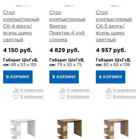
Стол
Стол
Стол
компьютерный
компьютерный
компьютерный
СК-4 венге/
Вентал
СК-5 венге/
ясень шимо
Практик-4 дуб
ясень шимо
светлый
сонома
светлый
4 150 руб.
4 829 руб.
4 957 руб.
Габарит ШхГхВ,
Габарит ШхГхВ,
Габарит ШхГхВ,
см:
68 х 53 х 155
см:
79 х 50 х 75
см:
80 х 63 х 138
В КОРЗИНУ
В КОРЗИНУ
В КОРЗИНУ
К сравнению
К сравнению
К сравнению
В избранное
В избранное
В избранное