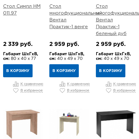
Стол Симпл НМ
Стол
Стол
011.97
многофукциональный
многофукционал
Вентал
Вентал
Практик-1 венге
Практик-1
беленый дуб
2 339 руб.
2 959 руб.
2 959 руб.
Габарит ШхГхВ,
Габарит ШхГхВ,
Габарит ШхГхВ,
см:
80 х 40 х 77
см:
40 х 49 х 70
см:
40 х 49 х 70
В КОРЗИНУ
В КОРЗИНУ
В КОРЗИНУ
К сравнению
К сравнению
К сравнению
В избранное
В избранное
В избранное