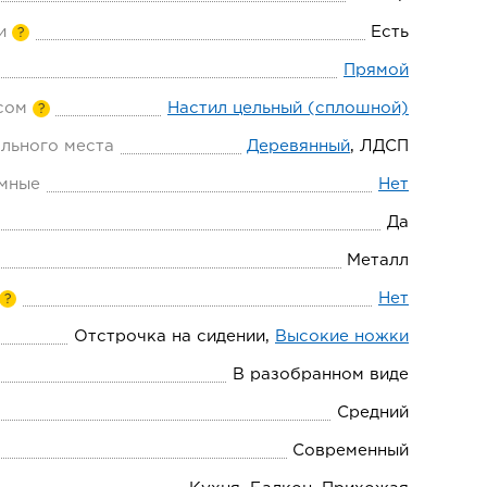
и
Есть
?
Прямой
сом
Настил цельный (сплошной)
?
льного места
Деревянный
, ЛДСП
мные
Нет
Да
Металл
Нет
?
Отстрочка на сидении,
Высокие ножки
В разобранном виде
Средний
Современный