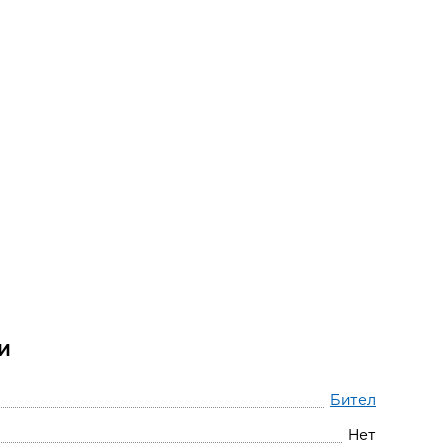
и
Бител
Нет