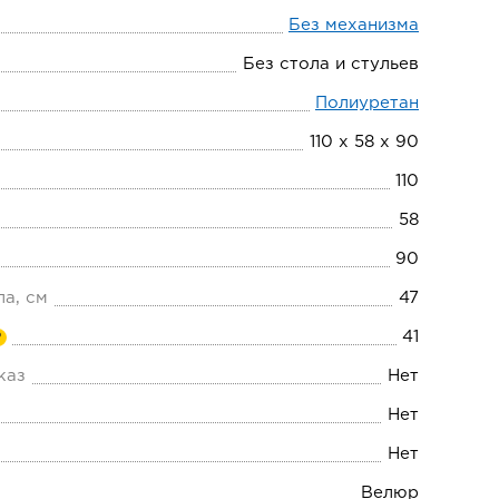
Без механизма
Без стола и стульев
Полиуретан
110 х 58 х 90
110
58
90
ла, см
47
41
?
каз
Нет
Нет
Нет
Велюр