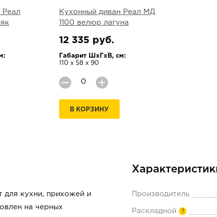
 Реал
Кухонный диван Реал МД
ьяк
1100 велюр лагуна
12 335 руб.
м:
Габарит ШхГхВ, см:
110 х 58 х 90
В КОРЗИНУ
Характеристик
 для кухни, прихожей и
Производитель
новлен на черных
Раскладной
?