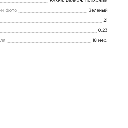
Кухня, Балкон, Прихожая
ом фото
Зеленый
21
0.23
еля
18 мес.