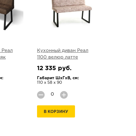
 Реал
Кухонный диван Реал
ьяк
1100 велюр латте
12 335 руб.
м:
Габарит ШхГхВ, см:
110 х 58 х 90
В КОРЗИНУ