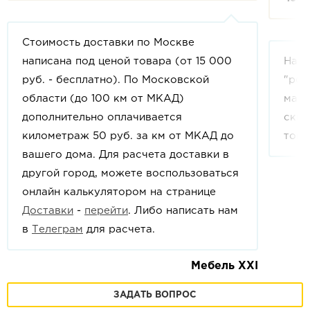
Стоимость доставки по Москве
написана под ценой товара (от 15 000
На с
руб. - бесплатно). По Московской
"рек
области (до 100 км от МКАД)
мага
дополнительно оплачивается
скид
километраж 50 руб. за км от МКАД до
това
вашего дома. Для расчета доставки в
другой город, можете воспользоваться
онлайн калькулятором на странице
Доставки
-
перейти
. Либо написать нам
в
Телеграм
для расчета.
Мебель XXI
ЗАДАТЬ ВОПРОС