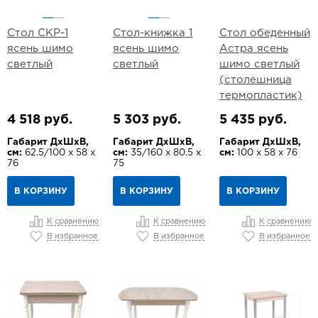
Стол СКР-1
Стол-книжка 1
Стол обеденный
ясень шимо
ясень шимо
Астра ясень
светлый
светлый
шимо светлый
(столешница
термопластик)
4 518 руб.
5 303 руб.
5 435 руб.
Габарит ДхШхВ,
Габарит ДхШхВ,
Габарит ДхШхВ,
см:
62.5/100 х 58 х
см:
35/160 х 80.5 х
см:
100 х 58 х 76
76
75
В КОРЗИНУ
В КОРЗИНУ
В КОРЗИНУ
К сравнению
К сравнению
К сравнению
В избранное
В избранное
В избранное