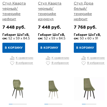
Стул Кварта
Стул Кварта
Стул Дора
черный/
черный/
белый/
тенерифе
тенерифе
тенерифе
нефрит
изумруд
нефрит
7 448 руб.
7 448 руб.
7 768 руб.
Габарит ШхГхВ,
Габарит ШхГхВ,
Габарит ШхГхВ,
см:
52 х 59 х 84.5
см:
52 х 59 х 84.5
см:
50 х 60 х 91
В КОРЗИНУ
В КОРЗИНУ
В КОРЗИНУ
К сравнению
К сравнению
К сравнению
В избранное
В избранное
В избранное