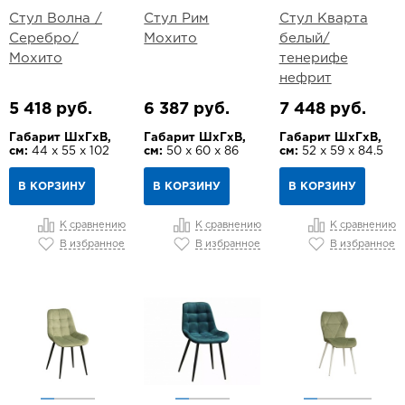
Стул Волна /
Стул Рим
Стул Кварта
Серебро/
Мохито
белый/
Мохито
тенерифе
нефрит
5 418 руб.
6 387 руб.
7 448 руб.
Габарит ШхГхВ,
Габарит ШхГхВ,
Габарит ШхГхВ,
см:
44 х 55 х 102
см:
50 х 60 х 86
см:
52 х 59 х 84.5
В КОРЗИНУ
В КОРЗИНУ
В КОРЗИНУ
К сравнению
К сравнению
К сравнению
В избранное
В избранное
В избранное