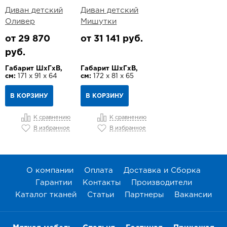
Диван детский
Диван детский
Оливер
Мишутки
от 29 870
от 31 141 руб.
руб.
Габарит ШхГхВ,
Габарит ШхГхВ,
см:
171 х 91 х 64
см:
172 х 81 х 65
В КОРЗИНУ
В КОРЗИНУ
К сравнению
К сравнению
В избранное
В избранное
О компании
Оплата
Доставка и Сборка
Гарантии
Контакты
Производители
Каталог тканей
Статьи
Партнеры
Вакансии