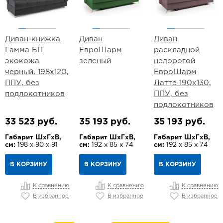
Диван-книжка
Диван
Диван
Гамма БП
ЕвроШарм
раскладной
экокожа
зеленый
недорогой
черный, 198х120,
ЕвроШарм
ППУ, без
Латте 190х130,
подлокотников
ППУ, без
подлокотников
33 523 руб.
35 193 руб.
35 193 руб.
Габарит ШхГхВ,
Габарит ШхГхВ,
Габарит ШхГхВ,
см:
198 х 90 х 91
см:
192 х 85 х 74
см:
192 х 85 х 74
В КОРЗИНУ
В КОРЗИНУ
В КОРЗИНУ
К сравнению
К сравнению
К сравнению
В избранное
В избранное
В избранное