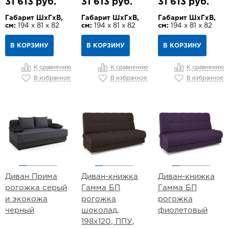
31 613 руб.
31 613 руб.
31 613 руб.
Габарит ШхГхВ,
Габарит ШхГхВ,
Габарит ШхГхВ,
см:
194 х 81 х 82
см:
194 х 81 х 82
см:
194 х 81 х 82
В КОРЗИНУ
В КОРЗИНУ
В КОРЗИНУ
К сравнению
К сравнению
К сравнению
В избранное
В избранное
В избранное
Диван Прима
Диван-книжка
Диван-книжка
рогожка серый
Гамма БП
Гамма БП
и экокожа
рогожка
рогожка
черный
шоколад,
фиолетовый
198х120, ППУ,