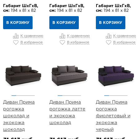
Габарит ШхГхВ,
Габарит ШхГхВ,
Габарит ШхГхВ,
см:
194 х 81 х 82
см:
194 х 81 х 82
см:
194 х 81 х 82
В КОРЗИНУ
В КОРЗИНУ
В КОРЗИНУ
К сравнению
К сравнению
К сравнению
В избранное
В избранное
В избранное
Диван Прима
Диван Прима
Диван Прима
рогожка
рогожка латте
рогожка
шоколад и
и экокожа
фиолетовый и
экокожа
шоколад
экокожа
шоколад
черный