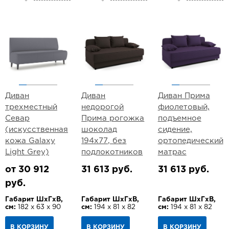
Диван
Диван
Диван Прима
трехместный
недорогой
фиолетовый,
Севар
Прима рогожка
подъемное
(искусственная
шоколад
сидение,
кожа Galaxy
194х77, без
ортопедический
Light Grey)
подлокотников
матрас
от 30 912
31 613 руб.
31 613 руб.
руб.
Габарит ШхГхВ,
Габарит ШхГхВ,
Габарит ШхГхВ,
см:
182 х 63 х 90
см:
194 х 81 х 82
см:
194 х 81 х 82
В КОРЗИНУ
В КОРЗИНУ
В КОРЗИНУ