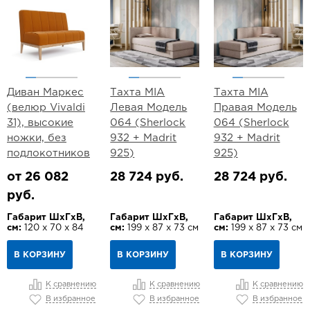
Диван Маркес
Тахта MIA
Тахта MIA
(велюр Vivaldi
Левая Модель
Правая Модель
31), высокие
064 (Sherlock
064 (Sherlock
ножки, без
932 + Madrit
932 + Madrit
подлокотников
925)
925)
от 26 082
28 724 руб.
28 724 руб.
руб.
Габарит ШхГхВ,
Габарит ШхГхВ,
Габарит ШхГхВ,
см:
120 х 70 х 84
см:
199 х 87 х 73 см
см:
199 х 87 х 73 см
В КОРЗИНУ
В КОРЗИНУ
В КОРЗИНУ
К сравнению
К сравнению
К сравнению
В избранное
В избранное
В избранное