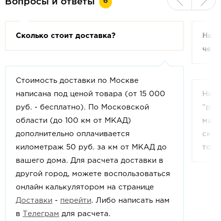
6
Вопросы и ответы
Сколько стоит доставка?
На с
чем 
Стоимость доставки по Москве
написана под ценой товара (от 15 000
На с
руб. - бесплатно). По Московской
"рек
области (до 100 км от МКАД)
мага
дополнительно оплачивается
скид
километраж 50 руб. за км от МКАД до
това
вашего дома. Для расчета доставки в
другой город, можете воспользоваться
онлайн калькулятором на странице
Доставки
-
перейти
. Либо написать нам
в
Телеграм
для расчета.