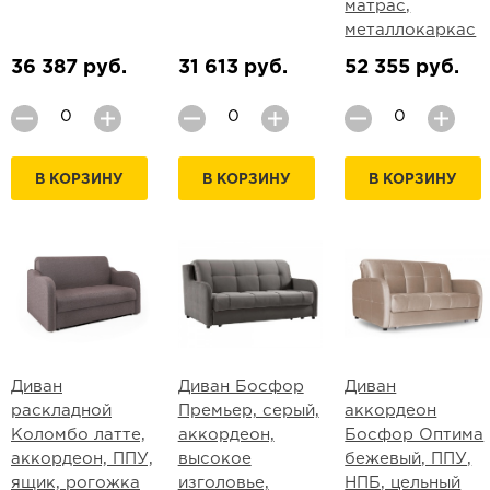
матрас,
металлокаркас
36 387 руб.
31 613 руб.
52 355 руб.
В КОРЗИНУ
В КОРЗИНУ
В КОРЗИНУ
Диван
Диван Босфор
Диван
раскладной
Премьер, серый,
аккордеон
Коломбо латте,
аккордеон,
Босфор Оптима
аккордеон, ППУ,
высокое
бежевый, ППУ,
ящик, рогожка
изголовье,
НПБ, цельный