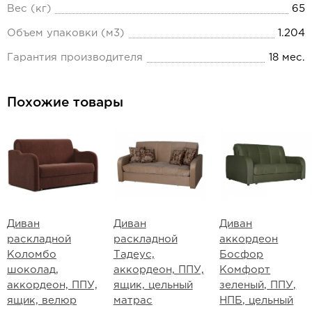
Вес (кг)
65
Объем упаковки (м3)
1.204
Гарантия производителя
18 мес.
Похожие товары
Диван
Диван
Диван
раскладной
раскладной
аккордеон
Коломбо
Тадеус,
Босфор
шоколад,
аккордеон, ППУ,
Комфорт
аккордеон, ППУ,
ящик, цельный
зеленый, ППУ,
ящик, велюр
матрас
НПБ, цельный