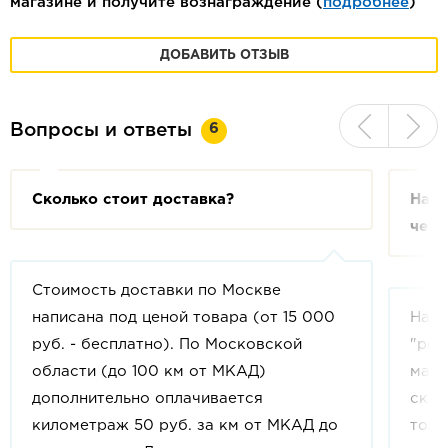
магазине и получите вознаграждение (
подробнее
)
ДОБАВИТЬ ОТЗЫВ
6
Вопросы и ответы
Сколько стоит доставка?
На с
чем 
Стоимость доставки по Москве
написана под ценой товара (от 15 000
На с
руб. - бесплатно). По Московской
"рек
области (до 100 км от МКАД)
мага
дополнительно оплачивается
скид
километраж 50 руб. за км от МКАД до
това