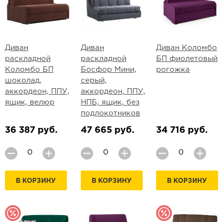
Диван
Диван
Диван Коломбо
раскладной
раскладной
БП фиолетовый
Коломбо БП
Босфор Мини,
рогожка
шоколад,
серый,
аккордеон, ППУ,
аккордеон, ППУ,
ящик, велюр
НПБ, ящик, без
подлокотников
36 387 руб.
47 665 руб.
34 716 руб.
В КОРЗИНУ
В КОРЗИНУ
В КОРЗИНУ