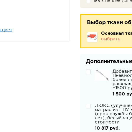
185 х 115 х 95 (сп.
Выбор ткани о
 цвет
Основная тк
выбрать
Дополнительные
Добавит
Пневмол
более л
расклад
+1500 р
1 500 ру
ЛЮКС (улучше
матрас из ППУ 
(срок службы б
лет), белый ящ
стоимости
10 817 руб.