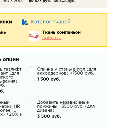
м. 180 х 200)
59 677 руб.
66 308 руб.
бивки
Каталог тканей
ань
Ткань компаньон
выбрать
 опции
ь газлифт
Спинка у стены в пол (для
айт (для
аккордеонов) +1500 руб.
егкого
1 500 руб.
ывания)
уб.
б.
нный
Добавить независимые
марки HR
пружины +3500 руб. (для
олее 10
дивана)
ик) +20% к
3 500 руб.