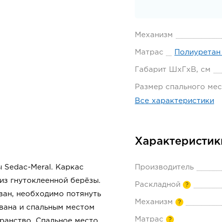
Механизм
Матрас
Полиуретан
Габарит ШхГхВ, см
Размер спального мес
Все характеристики
Характеристик
 Sedac-Meral. Каркас
Производитель
из гнутоклеенной берёзы.
Раскладной
?
ван, необходимо потянуть
Механизм
?
ивана и спальным местом
Матрас
?
ранство. Спальное место