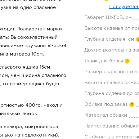
Полиуретан
грузка на одно спальное
Габарит ШхГхВ, см
Высота сиденья от по
входит Полиуретан марки
зать: Высокоэластичный
Глубина сидения, см
зависимые пружины «Pocket
Другие размеры на за
ина матраса 10см.
Ящик для белья
?
ельевого ящика 15см.
Размер спального мес
4см, чем ширина спального
Высота спального мес
, то размер ящика будет
Глубина сидения до с
Обивка под заказ
?
отностью 400гр. Чехол и
циальных лямок.
Материал обивки
Наименование обивки
з велюра, микровелюра,
олько на подлокотники).
Стойкость к истирани