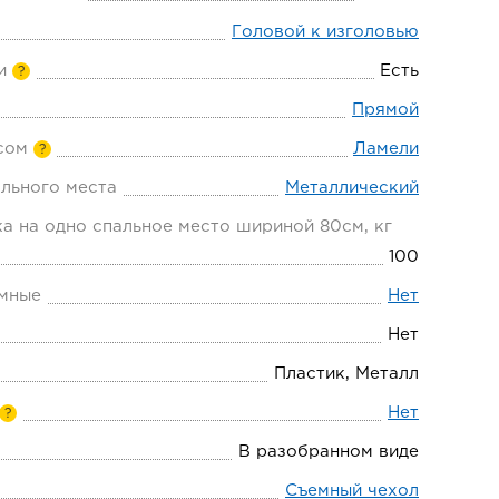
Головой к изголовью
и
Есть
?
Прямой
сом
Ламели
?
льного места
Металлический
а на одно спальное место шириной 80см, кг
100
мные
Нет
Нет
Пластик, Металл
Нет
?
В разобранном виде
Съемный чехол