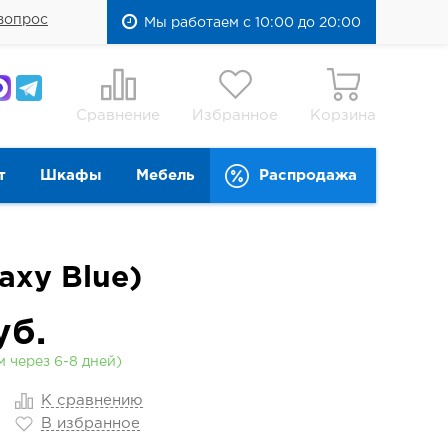
вопрос
Мы работаем с 10:00 до 20:00
Сравнение
Избранное
Корзина
т
Шкафы
Мебель
Распродажа
axy Blue)
уб.
 через 6-8 дней)
К сравнению
В избранное