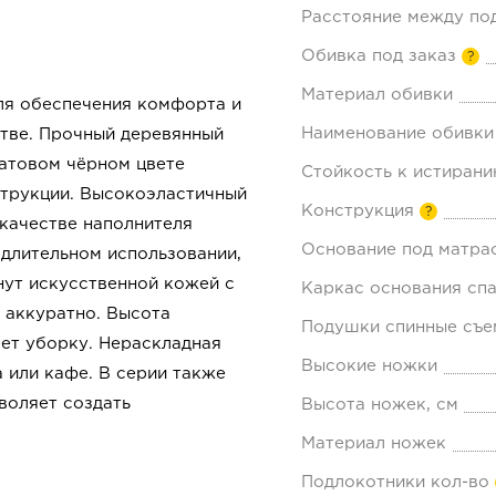
Расстояние между по
Обивка под заказ
?
Материал обивки
ля обеспечения комфорта и
Наименование обивки
стве. Прочный деревянный
матовом чёрном цвете
Стойкость к истирани
струкции. Высокоэластичный
Конструкция
?
качестве наполнителя
Основание под матра
длительном использовании,
нут искусственной кожей с
Каркас основания спа
и аккуратно. Высота
Подушки спинные съе
ает уборку. Нераскладная
Высокие ножки
 или кафе. В серии также
воляет создать
Высота ножек, см
Материал ножек
Подлокотники кол-во