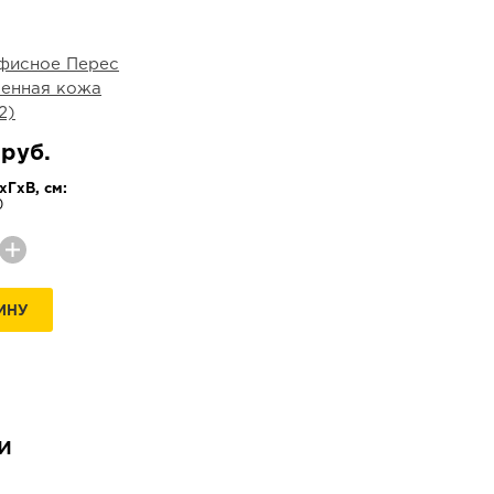
фисное Перес
венная кожа
2)
 руб.
ГхВ, см:
0
ИНУ
и