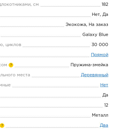
длокотниками, см
182
Нет, Да
Экокожа, На заказ
Galaxy Blue
ю, циклов
30 000
Прямой
сом
Пружина-змейка
?
льного места
Деревянный
мные
Нет
Да
12
Металл
Два
?