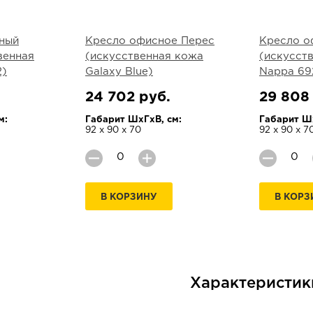
ный
Кресло офисное Перес
Кресло о
венная
(искусственная кожа
(искусст
2)
Galaxy Blue)
Nappa 69
24 702 руб.
29 808
м:
Габарит ШхГхВ, см:
Габарит Шх
92 х 90 х 70
92 х 90 х 7
В КОРЗИНУ
В КОРЗ
Характеристик