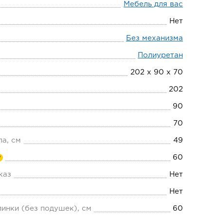
Мебель для вас
Нет
Без механизма
Полиуретан
202 х 90 х 70
202
90
70
ла, см
49
60
?
каз
Нет
Нет
пинки (без подушек), см
60