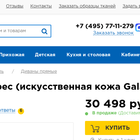
Отзывы
Контакты
Заказать образцы тканей
Задать 
+7
(495) 77-11-279
Заказать звонок
Прихожая
Детская
Кухня и столовая
Кабине
ль
Диваны прямые
ес (искусственная кожа Gal
30 498
р
ответы
6
В продаже
(Доставим
КУПИТЬ