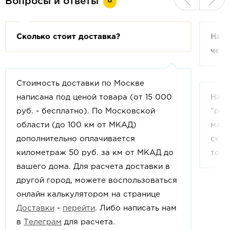
6
Вопросы и ответы
Сколько стоит доставка?
На с
чем 
Стоимость доставки по Москве
написана под ценой товара (от 15 000
На с
руб. - бесплатно). По Московской
"рек
области (до 100 км от МКАД)
мага
дополнительно оплачивается
скид
километраж 50 руб. за км от МКАД до
това
вашего дома. Для расчета доставки в
другой город, можете воспользоваться
онлайн калькулятором на странице
Доставки
-
перейти
. Либо написать нам
в
Телеграм
для расчета.