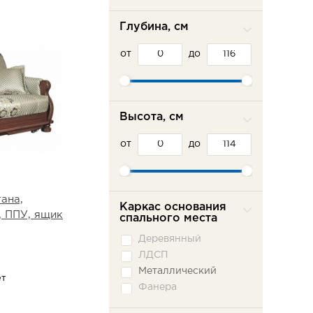
Глубина, см
от
до
Высота, см
от
до
ана,
Каркас основания
, ППУ, ящик
спального места
Деревянный
ЛДСП
Металлический
ет
Фанера