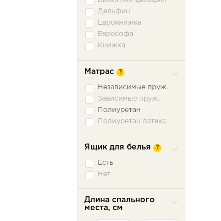
Выкатной-дельфин
Дельфин
Еврокнижка
Еврософа
Книжка
Книжка откатная
Малютка
Матрас
?
Ножницы
Независимые пруж.
Пантограф
Зависимые пруж.
Подъемное сидение
Полиуретан
Сабля
Полиуретан латекс
Трехсекционная
еврокнижка
Седафлекс
Ящик для белья
?
Французская
раскладушка
Есть
Нет
Длина спального
места, см