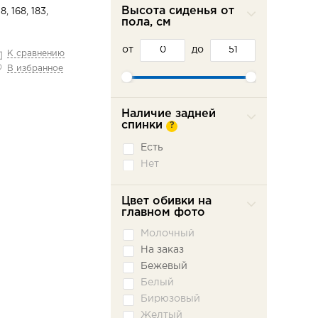
Высота сиденья от
8, 168, 183,
пола, см
от
до
К сравнению
В избранное
Наличие задней
спинки
?
Есть
Нет
Цвет обивки на
главном фото
Молочный
На заказ
Бежевый
Белый
Бирюзовый
Желтый