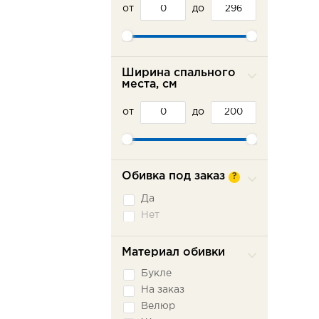
от
до
Ширина спального
места, см
от
до
Обивка под заказ
?
Да
Нет
Материал обивки
Букле
На заказ
Велюр