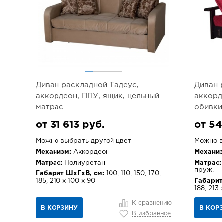
Диван раскладной Тадеус,
Диван 
аккордеон, ППУ, ящик, цельный
аккорд
матрас
обивки
от 31 613 руб.
от 54
Можно выбрать другой цвет
Можно в
Механизм:
Аккордеон
Механиз
Матрас:
Полиуретан
Матрас:
пруж.
Габарит ШхГхВ, см:
100, 110, 150, 170,
185, 210 х 100 х 90
Габарит
188, 213 
К сравнению
В КОРЗИНУ
В КОР
В избранное