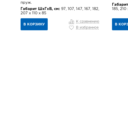
пруж.
Габарит
Габарит ШхГхВ, см:
97, 107, 147, 167, 182,
185, 210 
207 х 110 х 85
К сравнению
В КОРЗИНУ
В КОР
В избранное