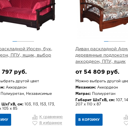
раскладной Ирсен, бук,
Диван раскладной Арм
еон, ППУ, ящик, выбор
деревянные подлокотни
аккордеон, ППУ, ящик
 797 руб.
от 54 809 руб.
ыбрать другой цвет
Можно выбрать другой цв
м:
Аккордеон
Механизм:
Аккордеон
Полиуретан, Независимые
Матрас:
Полиуретан
Габарит ШхГхВ, см:
107, 14
 ШхГхВ, см:
103, 113, 153, 173,
207 х 110 х 87
х 105 х 85
К сравнению
ЗИНУ
В КОРЗИНУ
В избранное