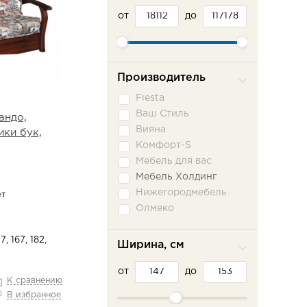
от
до
Производитель
Fiesta
Ваш Стиль
андо,
Вияна
ки бук,
Комфорт-S
Мебель для вас
Мебель Холдинг
Нижегородмебель
ет
Олмеко
Пратекс
Сильва ММ
7, 167, 182,
Ширина, см
Сола-М
от
Фламинго
до
К сравнению
Шарм-Дизайн
В избранное
Эврика