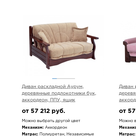
Диван раскладной Аурум,
Диван 
деревянные подлокотники бук,
деревя
аккордеон, ППУ, ящик
аккорд
от 57 212 руб.
от 57
Можно выбрать другой цвет
Можно в
Механизм:
Аккордеон
Механиз
Матрас:
Полиуретан, Независимые
Матрас: