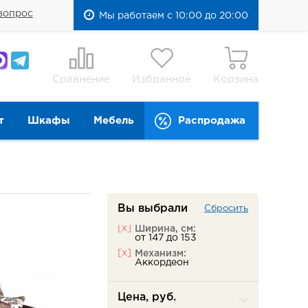
вопрос
Мы работаем с 10:00 до 20:00
Сравнение
Избранное
Корзина
т
Шкафы
Мебель
Распродажа
Вы выбрали
Сбросить
[x]
Ширина, см:
от 147 до 153
[x]
Механизм:
Аккордеон
Цена, руб.