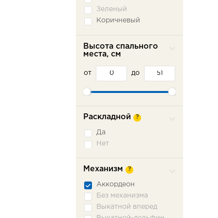
Зеленый
Коричневый
Красный
Оранжевый
Высота спального
места, см
Розовый
Серый
от
до
Синий
Фиолетовый
Черный
Раскладной
?
Да
Нет
Механизм
?
Аккордеон
Без механизма
Выкатной вперед