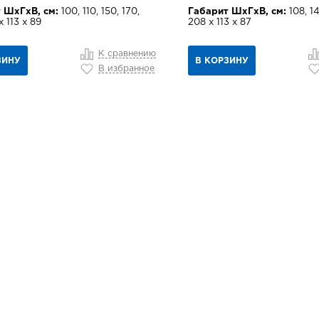
 ШхГхВ, см:
100, 110, 150, 170,
Габарит ШхГхВ, см:
108, 14
х 113 х 89
208 х 113 х 87
К сравнению
ЗИНУ
В КОРЗИНУ
В избранное