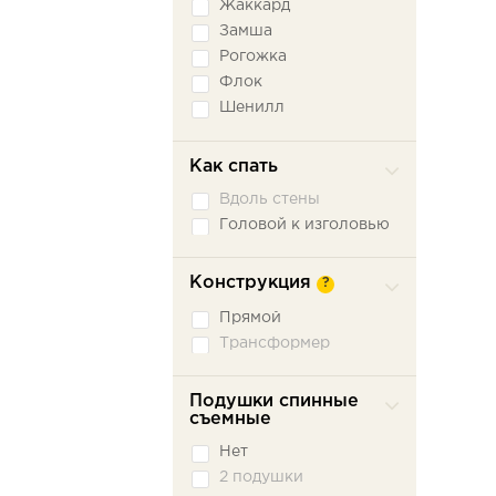
Жаккард
Замша
Рогожка
Флок
Шенилл
Экокожа
Как спать
Вдоль стены
Головой к изголовью
Конструкция
?
Прямой
Трансформер
Подушки спинные
съемные
Нет
2 подушки