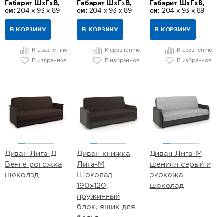
Габарит ШхГхВ,
Габарит ШхГхВ,
Габарит ШхГхВ,
см:
204 х 93 х 89
см:
204 х 93 х 89
см:
204 х 93 х 89
В КОРЗИНУ
В КОРЗИНУ
В КОРЗИНУ
К сравнению
К сравнению
К сравнению
В избранное
В избранное
В избранное
Диван Лига-Д
Диван книжка
Диван Лига-М
Венге рогожка
Лига-М
шенилл серый и
шоколад
Шоколад
экокожа
190х120,
шоколад
пружинный
блок, ящик для