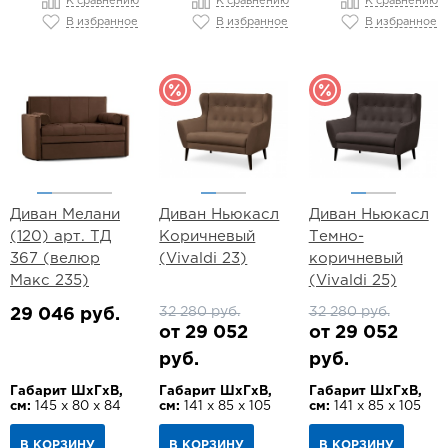
К сравнению
К сравнению
К сравнению
В избранное
В избранное
В избранное
Диван Мелани
Диван Ньюкасл
Диван Ньюкасл
(120) арт. ТД
Коричневый
Темно-
367 (велюр
(Vivaldi 23)
коричневый
Макс 235)
(Vivaldi 25)
32 280 руб.
32 280 руб.
29 046 руб.
от 29 052
от 29 052
руб.
руб.
Габарит ШхГхВ,
Габарит ШхГхВ,
Габарит ШхГхВ,
см:
145 х 80 х 84
см:
141 х 85 х 105
см:
141 х 85 х 105
В КОРЗИНУ
В КОРЗИНУ
В КОРЗИНУ