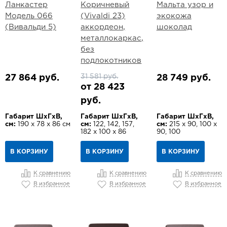
Ланкастер
Коричневый
Мальта узор и
Модель 066
(Vivaldi 23)
экокожа
(Вивальди 5)
аккордеон,
шоколад
металлокаркас,
без
подлокотников
31 581 руб.
27 864 руб.
28 749 руб.
от 28 423
руб.
Габарит ШхГхВ,
Габарит ШхГхВ,
Габарит ШхГхВ,
см:
190 х 78 х 86 см
см:
122, 142, 157,
см:
215 х 90, 100 х
182 х 100 х 86
90, 100
В КОРЗИНУ
В КОРЗИНУ
В КОРЗИНУ
К сравнению
К сравнению
К сравнению
В избранное
В избранное
В избранное