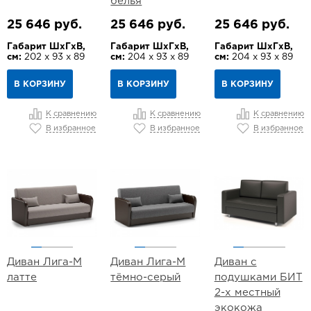
белья
25 646 руб.
25 646 руб.
25 646 руб.
Габарит ШхГхВ,
Габарит ШхГхВ,
Габарит ШхГхВ,
см:
202 х 93 х 89
см:
204 х 93 х 89
см:
204 х 93 х 89
В КОРЗИНУ
В КОРЗИНУ
В КОРЗИНУ
К сравнению
К сравнению
К сравнению
В избранное
В избранное
В избранное
Диван Лига-М
Диван Лига-М
Диван с
латте
тёмно-серый
подушками БИТ
2-х местный
экокожа