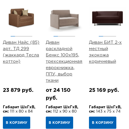
Диван Найс (85)
Диван
Диван БИТ 2-х
арт. ТД 299
раскладной
местный
(жаккард Тесла
Бенкс 100х195,
экокожа
коттон)
трехсекционная
коричневый
еврокнижка,
ППУ, выбор
ткани
23 879 руб.
от 24 150
25 169 руб.
руб.
Габарит ШхГхВ,
Габарит ШхГхВ,
Габарит ШхГхВ,
см:
111 х 80 х 84
см:
112 х 90 х 80
см:
143 х 75 х 74
В КОРЗИНУ
В КОРЗИНУ
В КОРЗИНУ