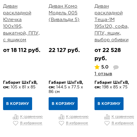
Диван
Диван Комо
Диван
раскладной
Модель 005
раскладной
Юлечка
(Вивальди 5)
Теща-1М
100х195,
195х120, софа,
выкатной, ППУ,
ППУ, ящик,
с ящиком
выбор обивки
от 18 112 руб.
22 127 руб.
от 22 528
руб.
5.0
1 отзыв
Габарит ШхГхВ,
Габарит ШхГхВ,
Габарит ШхГхВ,
см:
105 х 81 х 85
см:
144.5 х 77.5 х
см:
198 х 85 х 75
86 см
В КОРЗИНУ
В КОРЗИНУ
В КОРЗИНУ
К сравнению
К сравнению
К сравнению
В избранное
В избранное
В избранное