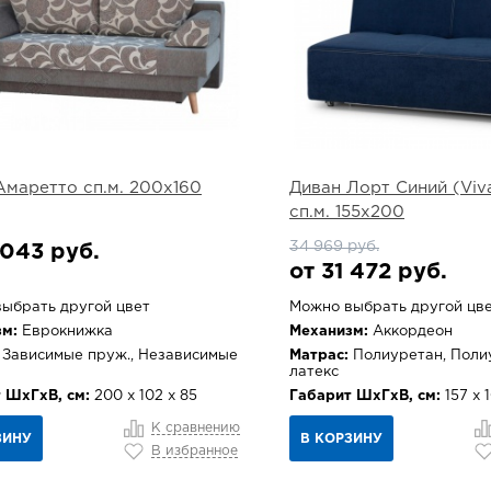
Амаретто сп.м. 200х160
Диван Лорт Синий (Viva
сп.м. 155х200
34 969 руб.
 043 руб.
от 31 472 руб.
ыбрать другой цвет
Можно выбрать другой цв
м:
Еврокнижка
Механизм:
Аккордеон
Зависимые пруж., Независимые
Матрас:
Полиуретан, Поли
латекс
 ШхГхВ, см:
200 х 102 х 85
Габарит ШхГхВ, см:
157 х 
К сравнению
ЗИНУ
В КОРЗИНУ
В избранное