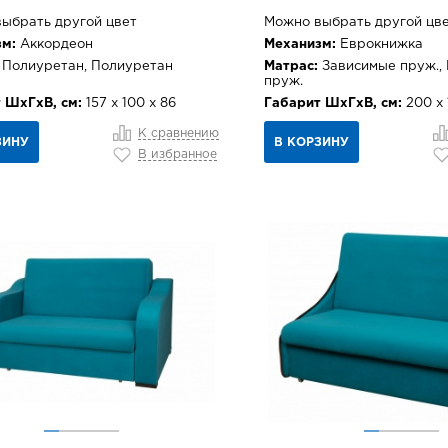
ыбрать другой цвет
Можно выбрать другой цв
м:
Аккордеон
Механизм:
Еврокнижка
Полиуретан, Полиуретан
Матрас:
Зависимые пруж.,
пруж.
 ШхГхВ, см:
157 х 100 х 86
Габарит ШхГхВ, см:
200 х 
К сравнению
ЗИНУ
В КОРЗИНУ
В избранное