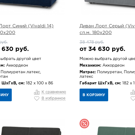
Лорт Синий (Vivaldi 14)
Диван Лорт Серый (Viva
180х200
сп.м. 180х200
руб.
38 478 руб.
 630 руб.
от 34 630 руб.
ыбрать другой цвет
Можно выбрать другой цв
м:
Аккордеон
Механизм:
Аккордеон
Полиуретан латекс,
Матрас:
Полиуретан, Поли
етан
латекс
 ШхГхВ, см:
182 х 100 х 86
Габарит ШхГхВ, см:
182 х 
К сравнению
ЗИНУ
В КОРЗИНУ
В избранное