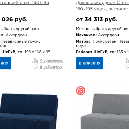
Стенли-2 сп.м. 160х195
Диван аккордеон Стенл
150х195 ящик, высокое
 026 руб.
от 34 313 руб.
ыбрать другой цвет
Можно выбрать другой цв
м:
Аккордеон
Механизм:
Аккордеон
Независимые пруж.,
Матрас:
Полиуретан, Неза
етан
пруж.
 ШхГхВ, см:
196 х 108 х 95
Габарит ШхГхВ, см:
165 х 1
К сравнению
ЗИНУ
В КОРЗИНУ
В избранное