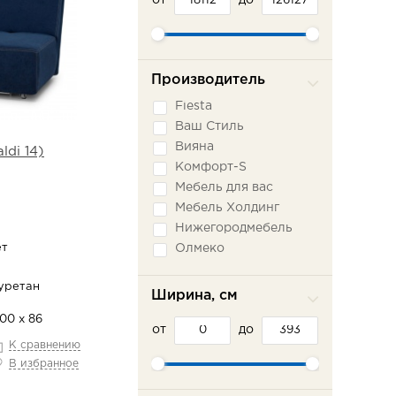
от
до
Производитель
Fiesta
Ваш Стиль
Вияна
ldi 14)
Комфорт-S
Мебель для вас
Мебель Холдинг
Нижегородмебель
ет
Олмеко
Пратекс
уретан
Сильва ММ
Ширина, см
Сола-М
100 х 86
от
Фламинго
до
К сравнению
Шарм-Дизайн
В избранное
Эврика