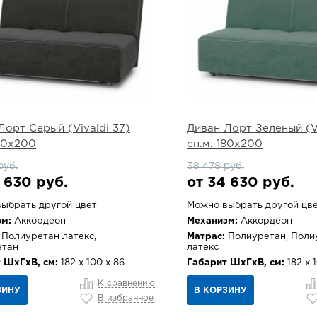
Лорт Серый (Vivaldi 37)
Диван Лорт Зеленый (Vi
180х200
сп.м. 180х200
руб.
38 478 руб.
 630 руб.
от 34 630 руб.
ыбрать другой цвет
Можно выбрать другой цв
м:
Аккордеон
Механизм:
Аккордеон
Полиуретан латекс,
Матрас:
Полиуретан, Поли
етан
латекс
 ШхГхВ, см:
182 х 100 х 86
Габарит ШхГхВ, см:
182 х 
К сравнению
ЗИНУ
В КОРЗИНУ
В избранное