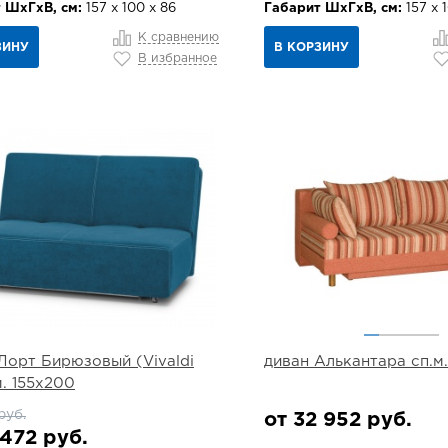
 ШхГхВ, см:
157 х 100 х 86
Габарит ШхГхВ, см:
157 х 
К сравнению
ЗИНУ
В КОРЗИНУ
В избранное
Лорт Бирюзовый (Vivaldi
диван Алькантара сп.м
м. 155х200
руб.
от 32 952 руб.
 472 руб.