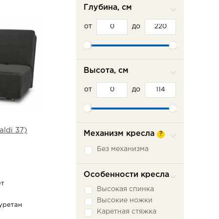
Глубина, см
от
до
Высота, см
от
до
ldi 37)
Механизм кресла
?
Без механизма
Особенности кресла
ет
Высокая спинка
Высокие ножки
уретан
Каретная стяжка