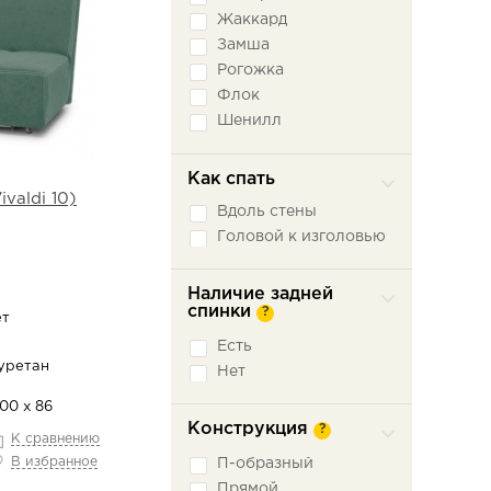
Жаккард
Замша
Рогожка
Флок
Шенилл
Экокожа
Как спать
valdi 10)
Вдоль стены
Головой к изголовью
Наличие задней
спинки
?
ет
Есть
уретан
Нет
100 х 86
Конструкция
?
К сравнению
В избранное
П-образный
Прямой