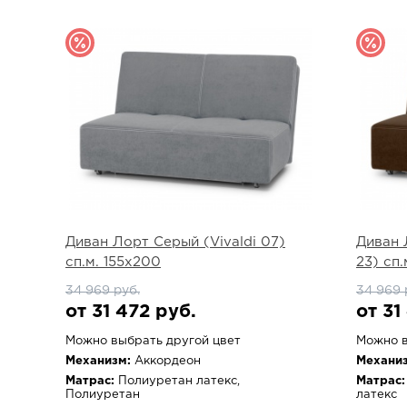
Диван Лорт Серый (Vivaldi 07)
Диван 
сп.м. 155х200
23) сп.
34 969 руб.
34 969 
от 31 472 руб.
от 31
Можно выбрать другой цвет
Можно в
Механизм:
Аккордеон
Механиз
Матрас:
Полиуретан латекс,
Матрас:
Полиуретан
латекс