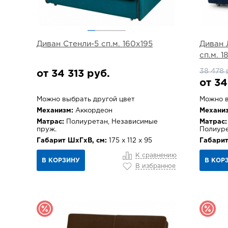
Диван Стенли-5 сп.м. 160х195
Диван 
сп.м. 
38 478 
от 34 313 руб.
от 34
Можно выбрать другой цвет
Можно в
Механизм:
Аккордеон
Механиз
Матрас:
Полиуретан, Независимые
Матрас:
пруж.
Полиур
Габарит ШхГхВ, см:
175 х 112 х 95
Габарит
К сравнению
В КОРЗИНУ
В КОР
В избранное