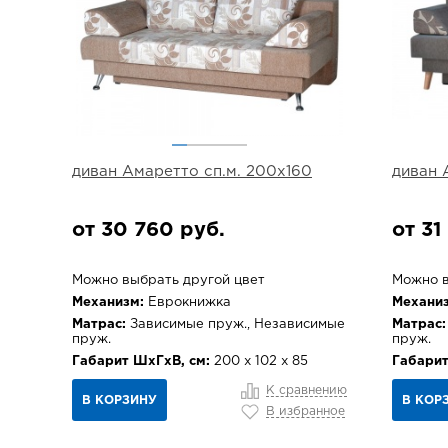
диван Амаретто сп.м. 200х160
диван 
от 30 760 руб.
от 31
Можно выбрать другой цвет
Можно в
Механизм:
Еврокнижка
Механиз
Матрас:
Зависимые пруж., Независимые
Матрас:
пруж.
пруж.
Габарит ШхГхВ, см:
200 х 102 х 85
Габарит
К сравнению
В КОРЗИНУ
В КОР
В избранное