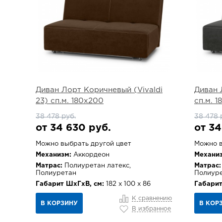
Диван Лорт Коричневый (Vivaldi
Диван 
23) сп.м. 180х200
сп.м. 
38 478 руб.
38 478 
от 34 630 руб.
от 34
Можно выбрать другой цвет
Можно в
Механизм:
Аккордеон
Механиз
Матрас:
Полиуретан латекс,
Матрас:
Полиуретан
Полиур
Габарит ШхГхВ, см:
182 х 100 х 86
Габарит
К сравнению
В КОРЗИНУ
В КОР
В избранное