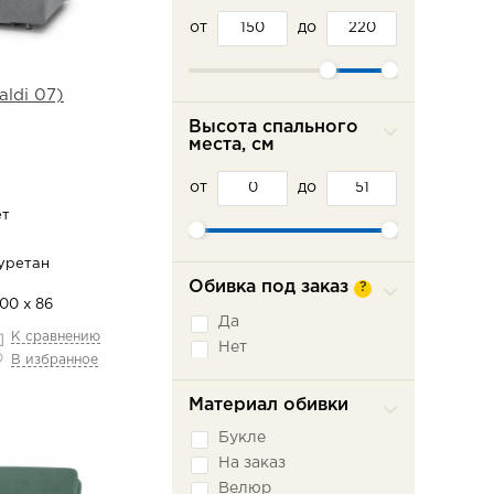
от
до
ldi 07)
Высота спального
места, см
от
до
ет
уретан
Обивка под заказ
?
100 х 86
Да
К сравнению
Нет
В избранное
Материал обивки
Букле
На заказ
Велюр