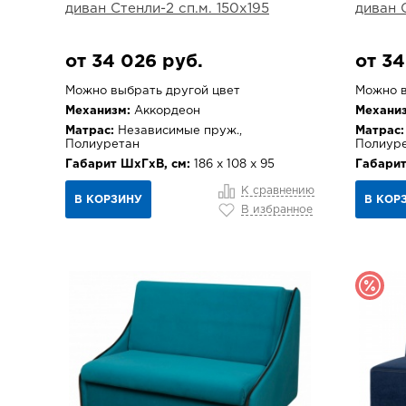
диван Стенли-2 сп.м. 150х195
диван 
от 34 026 руб.
от 34
Можно выбрать другой цвет
Можно в
Механизм:
Аккордеон
Механиз
Матрас:
Независимые пруж.,
Матрас:
Полиуретан
Полиур
Габарит ШхГхВ, см:
186 х 108 х 95
Габарит
К сравнению
В КОРЗИНУ
В КОР
В избранное