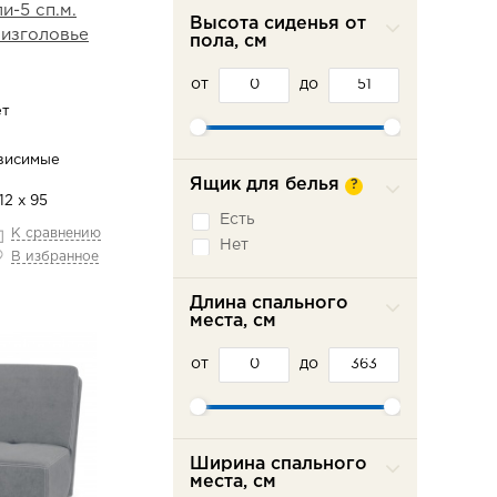
и-5 сп.м.
еврокнижка
Высота сиденья от
 изголовье
Седафлекс
пола, см
Французская
раскладушка
от
до
ет
висимые
Ящик для белья
?
12 х 95
Есть
К сравнению
Нет
В избранное
Длина спального
места, см
от
до
Ширина спального
места, см