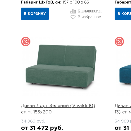
Габарит ШхГхВ, см:
157 х 100 х 86
Габарит
К сравнению
В КОРЗИНУ
В КОР
В избранное
Диван Лорт Зеленый (Vivaldi 10)
Диван 
сп.м. 155х200
13) сп.
34 969 руб.
34 969 
от 31 472 руб.
от 31