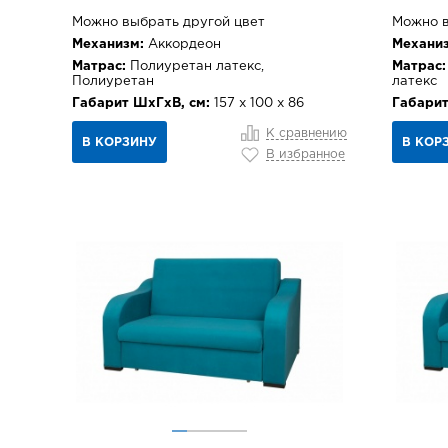
Можно выбрать другой цвет
Можно в
Механизм:
Аккордеон
Механиз
Матрас:
Полиуретан латекс,
Матрас:
Полиуретан
латекс
Габарит ШхГхВ, см:
157 х 100 х 86
Габарит
К сравнению
В КОРЗИНУ
В КОР
В избранное