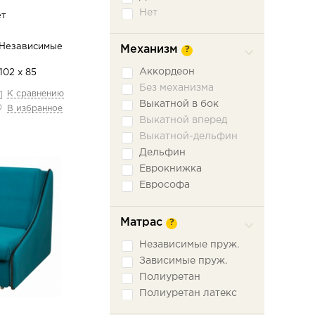
Нет
ет
 Независимые
Механизм
?
Аккордеон
102 х 85
Без механизма
К сравнению
Выкатной в бок
В избранное
Выкатной вперед
Выкатной-дельфин
Дельфин
Еврокнижка
Еврософа
Книжка
Книжка откатная
Матрас
?
Малютка
Независимые пруж.
Ножницы
Зависимые пруж.
Пантограф
Полиуретан
Подъемное сидение
Полиуретан латекс
Сабля
Трехсекционная