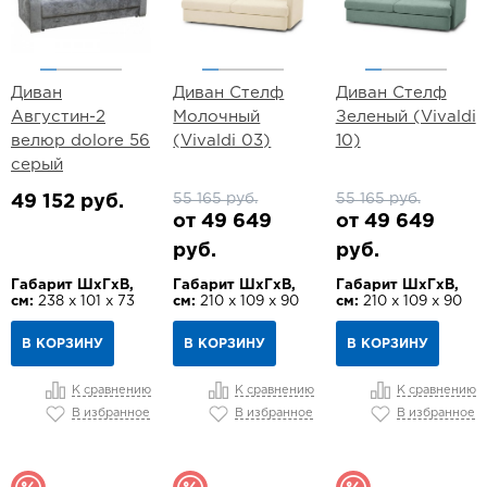
Диван
Диван Стелф
Диван Стелф
Августин-2
Молочный
Зеленый (Vivaldi
велюр dolore 56
(Vivaldi 03)
10)
серый
55 165 руб.
55 165 руб.
49 152 руб.
от 49 649
от 49 649
руб.
руб.
Габарит ШхГхВ,
Габарит ШхГхВ,
Габарит ШхГхВ,
см:
238 х 101 х 73
см:
210 х 109 х 90
см:
210 х 109 х 90
В КОРЗИНУ
В КОРЗИНУ
В КОРЗИНУ
К сравнению
К сравнению
К сравнению
В избранное
В избранное
В избранное