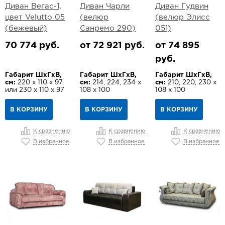
Диван Вегас-1,
Диван Чарли
Диван Гудвин
цвет Velutto 05
(велюр
(велюр Элисс
(бежевый)
Санремо 290)
051)
70 774 руб.
от 72 921 руб.
от 74 895
руб.
Габарит ШхГхВ,
Габарит ШхГхВ,
Габарит ШхГхВ,
см:
220 х 110 х 97
см:
214, 224, 234 х
см:
210, 220, 230 х
или 230 х 110 х 97
108 х 100
108 х 100
В КОРЗИНУ
В КОРЗИНУ
В КОРЗИНУ
К сравнению
К сравнению
К сравнению
В избранное
В избранное
В избранное