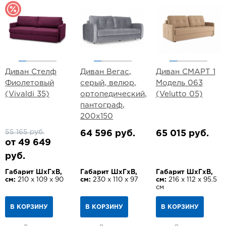
Диван Стелф
Диван Вегас,
Диван СМАРТ 1
Фиолетовый
серый, велюр,
Модель 063
(Vivaldi 35)
ортопедический,
(Velutto 05)
пантограф,
200х150
55 165 руб.
64 596 руб.
65 015 руб.
от 49 649
руб.
Габарит ШхГхВ,
Габарит ШхГхВ,
Габарит ШхГхВ,
см:
210 х 109 х 90
см:
230 х 110 х 97
см:
216 х 112 х 95.5
см
В КОРЗИНУ
В КОРЗИНУ
В КОРЗИНУ