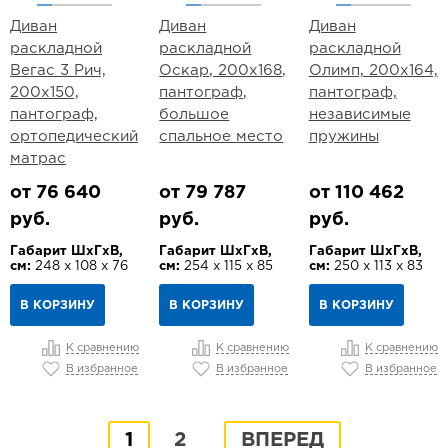
Диван
Диван
Диван
раскладной
раскладной
раскладной
Вегас 3 Рич,
Оскар, 200х168,
Олимп, 200х164,
200х150,
пантограф,
пантограф,
пантограф,
большое
независимые
ортопедический
спальное место
пружины
матрас
от 76 640
от 79 787
от 110 462
руб.
руб.
руб.
Габарит ШхГхВ,
Габарит ШхГхВ,
Габарит ШхГхВ,
см:
248 х 108 х 76
см:
254 х 115 х 85
см:
250 х 113 х 83
В КОРЗИНУ
В КОРЗИНУ
В КОРЗИНУ
К сравнению
К сравнению
К сравнению
В избранное
В избранное
В избранное
1
2
ВПЕРЕД