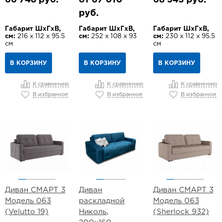
руб.
Габарит ШхГхВ,
Габарит ШхГхВ,
Габарит ШхГхВ,
см:
216 х 112 х 95.5
см:
252 х 108 х 93
см:
230 х 112 х 95.5
см
см
В КОРЗИНУ
В КОРЗИНУ
В КОРЗИНУ
К сравнению
К сравнению
К сравнению
В избранное
В избранное
В избранное
Диван СМАРТ 3
Диван
Диван СМАРТ 3
Модель 063
раскладной
Модель 063
(Velutto 19)
Николь,
(Sherlock 932)