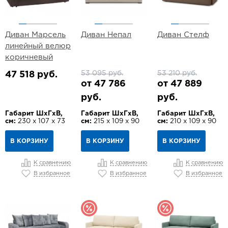
Диван Марсель
Диван Непал
Диван Стелф
линейный велюр
коричневый
53 095 руб.
53 210 руб.
47 518 руб.
от 47 786
от 47 889
руб.
руб.
Габарит ШхГхВ,
Габарит ШхГхВ,
Габарит ШхГхВ,
см:
230 х 107 х 73
см:
215 х 109 х 90
см:
210 х 109 х 90
В КОРЗИНУ
В КОРЗИНУ
В КОРЗИНУ
К сравнению
К сравнению
К сравнению
В избранное
В избранное
В избранное