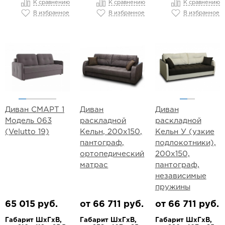
К сравнению
К сравнению
К сравнению
В избранное
В избранное
В избранное
Диван СМАРТ 1
Диван
Диван
Модель 063
раскладной
раскладной
(Velutto 19)
Кельн, 200х150,
Кельн У (узкие
пантограф,
подлокотники),
ортопедический
200х150,
матрас
пантограф,
независимые
пружины
65 015 руб.
от 66 711 руб.
от 66 711 руб.
Габарит ШхГхВ,
Габарит ШхГхВ,
Габарит ШхГхВ,