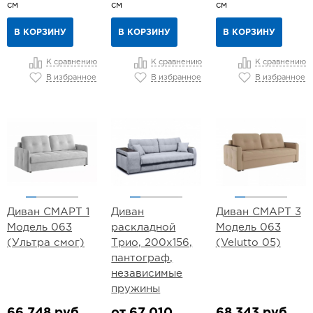
см
см
см
В КОРЗИНУ
В КОРЗИНУ
В КОРЗИНУ
К сравнению
К сравнению
К сравнению
В избранное
В избранное
В избранное
Диван СМАРТ 1
Диван
Диван СМАРТ 3
Модель 063
раскладной
Модель 063
(Ультра смог)
Трио, 200х156,
(Velutto 05)
пантограф,
независимые
пружины
66 748 руб.
от 67 010
68 343 руб.