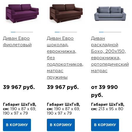
Диван Евро
Диван Евро
Диван
фиолетовый
шоколад,
раскладной
еврокнижка,
Бохо, 200х150,
без
еврокнижка,
подлокотников,
ортопедический
матрас
матрас
пружины
39 967 руб.
39 967 руб.
от 39 990
руб.
Габарит ШхГхВ,
Габарит ШхГхВ,
Габарит ШхГхВ,
см:
190 х 87 х 69,
см:
190 х 87 х 69,
см:
213 х 95 х 80
190 х 97 х 79
190 х 97 х 79
В КОРЗИНУ
В КОРЗИНУ
В КОРЗИНУ