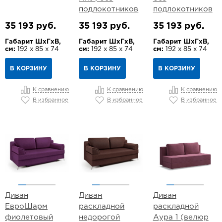
подлокотников
подлокотников
35 193 руб.
35 193 руб.
35 193 руб.
Габарит ШхГхВ,
Габарит ШхГхВ,
Габарит ШхГхВ,
см:
192 х 85 х 74
см:
192 х 85 х 74
см:
192 х 85 х 74
В КОРЗИНУ
В КОРЗИНУ
В КОРЗИНУ
К сравнению
К сравнению
К сравнению
В избранное
В избранное
В избранное
Диван
Диван
Диван
ЕвроШарм
раскладной
раскладной
фиолетовый
недорогой
Аура 1 (велюр