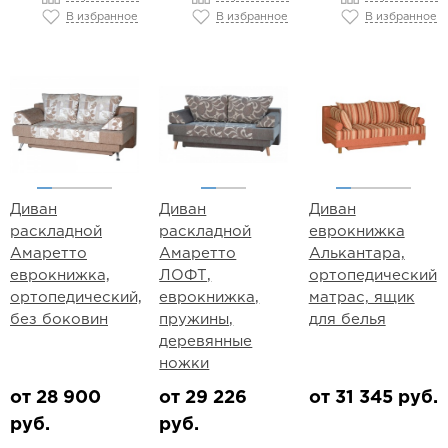
В избранное
В избранное
В избранное
Диван
Диван
Диван
раскладной
раскладной
еврокнижка
Амаретто
Амаретто
Алькантара,
еврокнижка,
ЛОФТ,
ортопедический
ортопедический,
еврокнижка,
матрас, ящик
без боковин
пружины,
для белья
деревянные
ножки
от 28 900
от 29 226
от 31 345 руб.
руб.
руб.