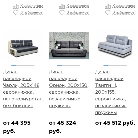
К сравнению
К сравнению
К сравнению
В избранное
В избранное
В избранное
Диван
Диван
Диван
раскладной
раскладной
раскладной
Чарли, 205х148,
Орион, 200х150,
Твигги Н,
еврокнижка,
еврокнижка,
200х155,
пенополиуретан,
независимые
еврокнижка,
без боковин
пружины
независимые
пружины
от 44 395
от 45 324
от 45 512 руб.
руб.
руб.