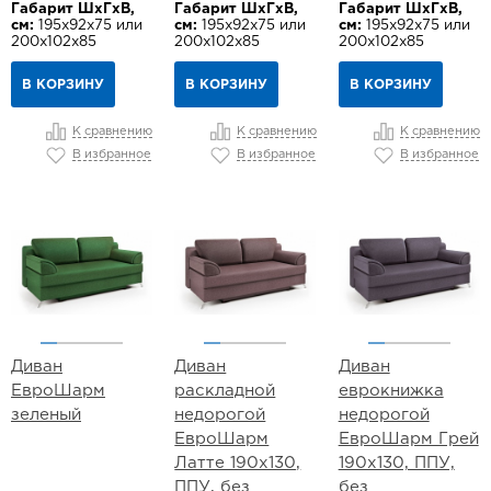
Габарит ШхГхВ,
Габарит ШхГхВ,
Габарит ШхГхВ,
см:
195х92х75 или
см:
195х92х75 или
см:
195х92х75 или
200х102х85
200х102х85
200х102х85
В КОРЗИНУ
В КОРЗИНУ
В КОРЗИНУ
К сравнению
К сравнению
К сравнению
В избранное
В избранное
В избранное
Диван
Диван
Диван
ЕвроШарм
раскладной
еврокнижка
зеленый
недорогой
недорогой
ЕвроШарм
ЕвроШарм Грей
Латте 190х130,
190х130, ППУ,
ППУ, без
без