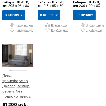
Габарит ШхГхВ,
Габарит ШхГхВ,
Габарит ШхГхВ,
см:
205 х 96 х 80
см:
218 х 95 х 80
см:
206 х 90 х 83
В КОРЗИНУ
В КОРЗИНУ
В КОРЗИНУ
К сравнению
К сравнению
К сравнению
В избранное
В избранное
В избранное
Диван
трансформер
Даллас, велюр
серый, без
подлокотников
61 200 руб.