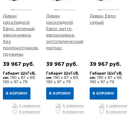
Диван
Диван
Диван Евро
раскладной
раскладной
серый
Евро зеленый,
Евро латте,
еврокнижка,
еврокнижка,
без
ортопедический
подлокотников,
матрас
пружины
39 967 руб.
39 967 руб.
39 967 руб.
Габарит ШхГхВ,
Габарит ШхГхВ,
Габарит ШхГхВ,
см:
190 х 87 х 69,
см:
190 х 87 х 69,
см:
190 х 87 х 69,
190 х 97 х 79
190 х 97 х 79
190 х 97 х 79
В КОРЗИНУ
В КОРЗИНУ
В КОРЗИНУ
К сравнению
К сравнению
К сравнению
В избранное
В избранное
В избранное