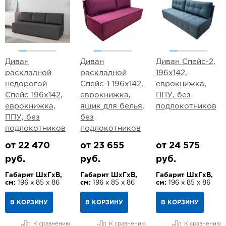
Диван
Диван
Диван Спейс-2,
раскладной
раскладной
196х142,
недорогой
Спейс-1 196х142,
еврокнижка,
Спейс 196х142,
еврокнижка,
ППУ, без
еврокнижка,
ящик для белья,
подлокотников
ППУ, без
без
подлокотников
подлокотников
от 22 470
от 23 655
от 24 575
руб.
руб.
руб.
Габарит ШхГхВ,
Габарит ШхГхВ,
Габарит ШхГхВ,
см:
196 х 85 х 86
см:
196 х 85 х 86
см:
196 х 85 х 86
В КОРЗИНУ
В КОРЗИНУ
В КОРЗИНУ
К сравнению
К сравнению
К сравнению