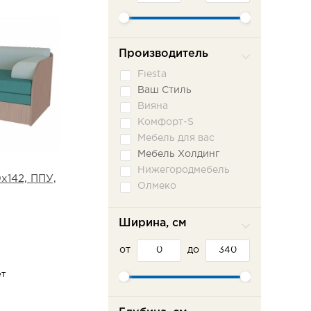
Производитель
Fiesta
Ваш Стиль
Вияна
Комфорт-S
Мебель для вас
Мебель Холдинг
Нижегородмебель
х142, ППУ,
Олмеко
Пратекс
Сильва ММ
Ширина, см
Сола-М
от
Фламинго
до
Шарм-Дизайн
ет
Эврика