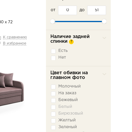
от
до
80 х 72
Наличие задней
К сравнению
спинки
?
В избранное
Есть
Нет
Цвет обивки на
главном фото
Молочный
На заказ
Бежевый
Белый
Бирюзовый
Желтый
Зеленый