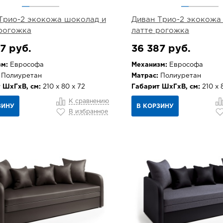
Трио-2 экокожа шоколад и
Диван Трио-2 экокожа
рогожка
латте рогожка
7 руб.
36 387 руб.
м:
Еврософа
Механизм:
Еврософа
Полиуретан
Матрас:
Полиуретан
 ШхГхВ, см:
210 х 80 х 72
Габарит ШхГхВ, см:
210 х 
К сравнению
ЗИНУ
В КОРЗИНУ
В избранное