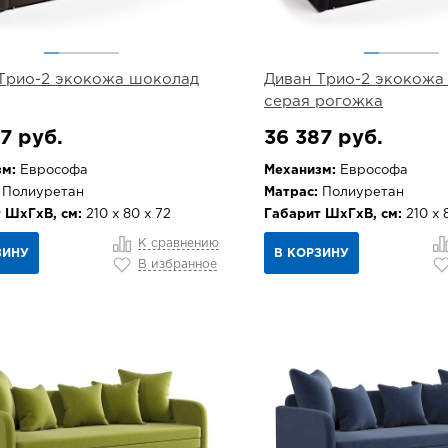
Трио-2 экокожа шоколад
Диван Трио-2 экокожа
серая рогожка
7 руб.
36 387 руб.
м:
Еврософа
Механизм:
Еврософа
Полиуретан
Матрас:
Полиуретан
 ШхГхВ, см:
210 х 80 х 72
Габарит ШхГхВ, см:
210 х 
К сравнению
ЗИНУ
В КОРЗИНУ
В избранное