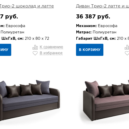
Трио-2 шоколад и латте
Диван Трио-2 латте и 
7 руб.
36 387 руб.
м:
Еврософа
Механизм:
Еврософа
Полиуретан
Матрас:
Полиуретан
 ШхГхВ, см:
210 х 80 х 72
Габарит ШхГхВ, см:
210 х 
К сравнению
ЗИНУ
В КОРЗИНУ
В избранное