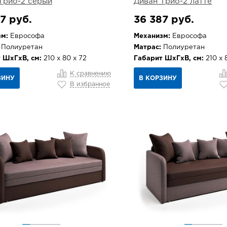
Трио-2 серый
Диван Трио-2 латте
7 руб.
36 387 руб.
м:
Еврософа
Механизм:
Еврософа
Полиуретан
Матрас:
Полиуретан
 ШхГхВ, см:
210 х 80 х 72
Габарит ШхГхВ, см:
210 х 
К сравнению
ЗИНУ
В КОРЗИНУ
В избранное