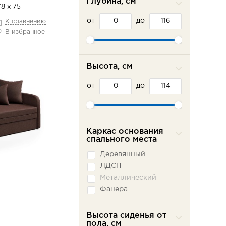
Глубина, см
78 х 75
от
до
К сравнению
В избранное
Высота, см
от
до
Каркас основания
спального места
Деревянный
ЛДСП
Металлический
Фанера
Высота сиденья от
пола, см