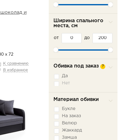
 шоколад и
Ширина спального
места, см
от
до
80 х 72
К сравнению
Обивка под заказ
?
В избранное
Да
Нет
Материал обивки
Букле
На заказ
Велюр
Жаккард
Замша