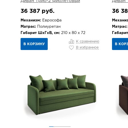
Диван Трио-2 фиолетовый
Диван 
36 387 руб.
36 38
Механизм:
Еврософа
Механиз
Матрас:
Полиуретан
Матрас:
Габарит ШхГхВ, см:
210 х 80 х 72
Габарит
К сравнению
В КОРЗИНУ
В КОР
В избранное