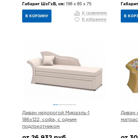
Габарит ШхГхВ, см:
198 х 85 х 75
Габарит
К сравнению
В КОРЗИНУ
В КОР
В избранное
Диван недорогой Мираэль-1
Диван 
186х122, софа, с одним
матра
подлокотником
от 26 932 руб.
от 30