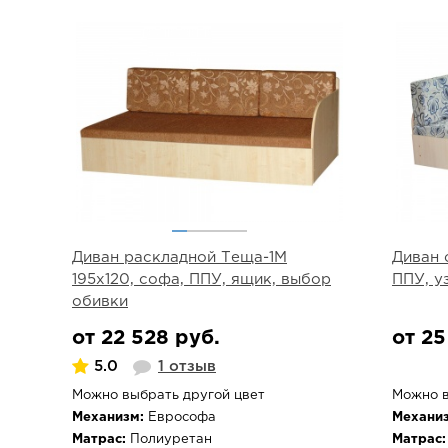
Диван раскладной Теща-1М
Диван 
195х120, софа, ППУ, ящик, выбор
ППУ, у
обивки
от 22 528 руб.
от 25
5.0
1 отзыв
Можно выбрать другой цвет
Можно в
Механизм:
Еврософа
Механиз
Матрас:
Полиуретан
Матрас: