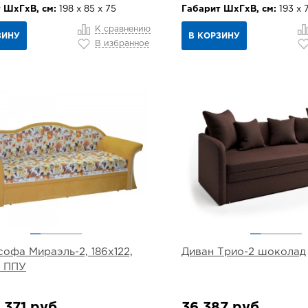
 ШхГхВ, см:
198 х 85 х 75
Габарит ШхГхВ, см:
193 х 
К сравнению
ЗИНУ
В КОРЗИНУ
В избранное
софа Мираэль-2, 186х122,
Диван Трио-2 шоколад
с ППУ
 371 руб.
36 387 руб.