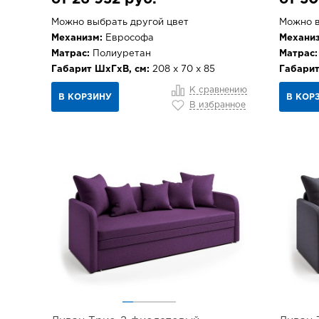
Можно выбрать другой цвет
Можно в
Механизм:
Еврософа
Механиз
Матрас:
Полиуретан
Матрас:
Габарит ШхГхВ, см:
208 х 70 х 85
Габарит
К сравнению
В КОРЗИНУ
В КОР
В избранное