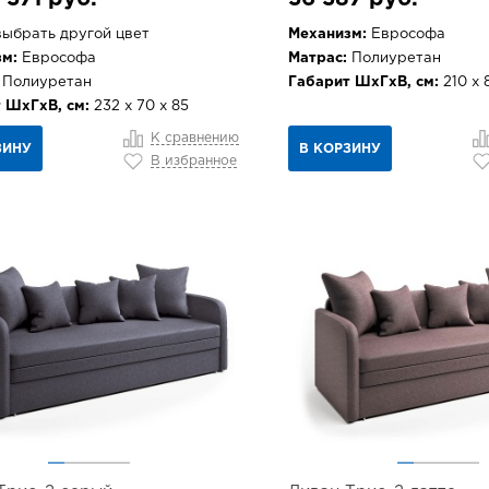
ыбрать другой цвет
Механизм:
Еврософа
м:
Еврософа
Матрас:
Полиуретан
Полиуретан
Габарит ШхГхВ, см:
210 х 
 ШхГхВ, см:
232 х 70 х 85
К сравнению
ЗИНУ
В КОРЗИНУ
В избранное