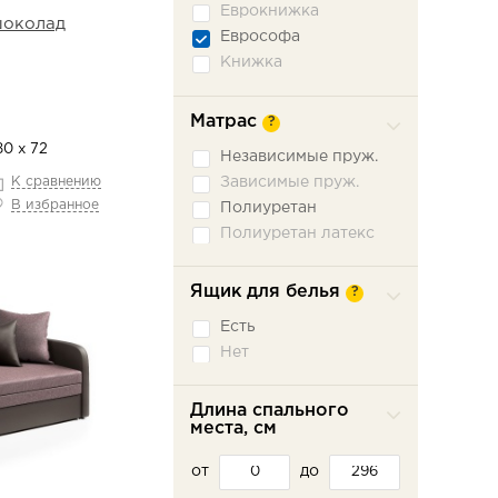
Еврокнижка
шоколад
Еврософа
Книжка
Книжка откатная
Малютка
Матрас
?
Ножницы
80 х 72
Независимые пруж.
Пантограф
К сравнению
Зависимые пруж.
Подъемное сидение
В избранное
Полиуретан
Сабля
Полиуретан латекс
Трехсекционная
еврокнижка
Седафлекс
Ящик для белья
?
Французская
раскладушка
Есть
Нет
Длина спального
места, см
от
до