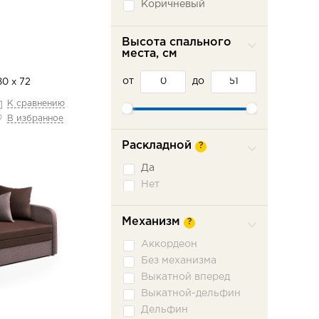
Коричневый
Красный
Оранжевый
Высота спального
места, см
Розовый
Серый
от
до
80 х 72
Синий
Фиолетовый
К сравнению
В избранное
Черный
Раскладной
?
Да
Нет
Механизм
?
Аккордеон
Без механизма
Выкатной вперед
Выкатной-дельфин
Дельфин