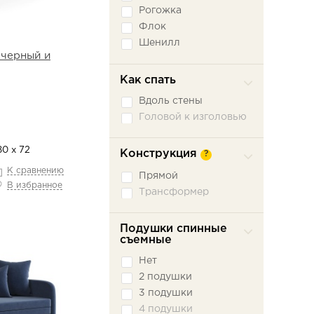
Рогожка
Флок
Шенилл
 черный и
Экокожа
Как спать
Вдоль стены
Головой к изголовью
80 х 72
Конструкция
?
К сравнению
Прямой
В избранное
Трансформер
Подушки спинные
съемные
Нет
2 подушки
3 подушки
4 подушки