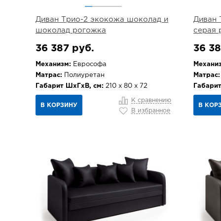
Диван Трио-2 экокожа шоколад и
Диван 
шоколад рогожка
серая 
36 387 руб.
36 38
Механизм:
Еврософа
Механиз
Матрас:
Полиуретан
Матрас:
Габарит ШхГхВ, см:
210 х 80 х 72
Габарит
К сравнению
В КОРЗИНУ
В КОР
В избранное