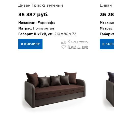
Диван Трио-2 зеленый
Диван 
36 387 руб.
36 38
Механизм:
Еврософа
Механиз
Матрас:
Полиуретан
Матрас:
Габарит ШхГхВ, см:
210 х 80 х 72
Габарит
К сравнению
В КОРЗИНУ
В КОР
В избранное