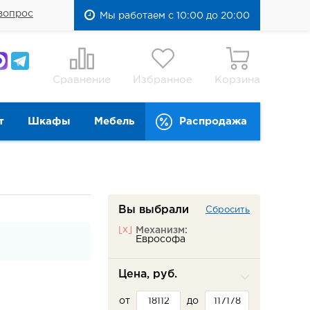
вопрос
Мы работаем с 10:00 до 20:00
Сравнение
Избранное
Корзина
т
Шкафы
Мебель
Распродажа
Вы выбрали
Сбросить
[x]
Механизм:
Еврософа
Цена, руб.
от
до