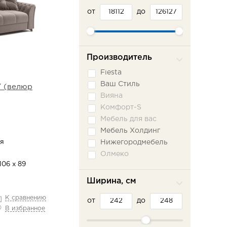
от
до
Производитель
Fiesta
Ваш Стиль
7 (велюр
Вияна
Комфорт-S
Мебель для вас
Мебель Холдинг
я
Нижегородмебель
Олмеко
106 х 89
Пратекс
Сильва ММ
Ширина, см
Сола-М
К сравнению
от
Фламинго
до
В избранное
Шарм-Дизайн
Эврика