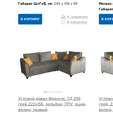
Габарит ШхГхВ, см:
245 х 106 х 89
Матрас:
Габарит
К сравнению
В КОРЗИНУ
В КОР
В избранное
Угловой диван Френсис ТД 259
Углово
грей 222х156, дельфин, ППУ, ящик,
грей, 
велюр, правый
велюр,