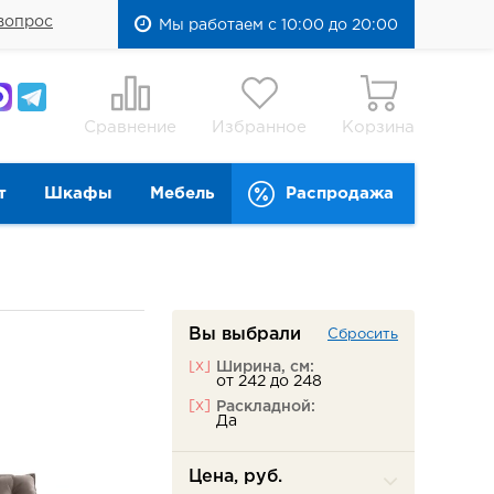
вопрос
Мы работаем с 10:00 до 20:00
Сравнение
Избранное
Корзина
т
Шкафы
Мебель
Распродажа
Вы выбрали
Сбросить
[x]
Ширина, см:
от 242 до 248
[x]
Раскладной:
Да
Цена, руб.