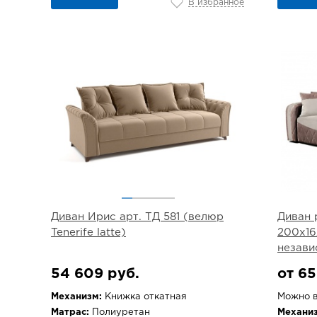
В избранное
Диван Ирис арт. ТД 581 (велюр
Диван 
Tenerife latte)
200х16
незави
54 609 руб.
от 65
Механизм:
Книжка откатная
Можно в
Матрас:
Полиуретан
Механиз