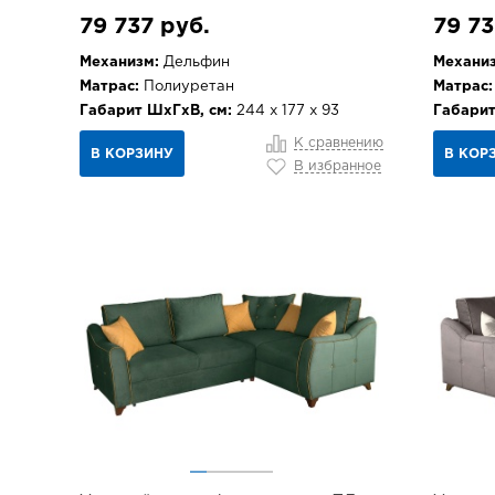
79 737 руб.
79 73
Механизм:
Дельфин
Механиз
Матрас:
Полиуретан
Матрас:
Габарит ШхГхВ, см:
244 х 177 х 93
Габарит
К сравнению
В КОРЗИНУ
В КОР
В избранное