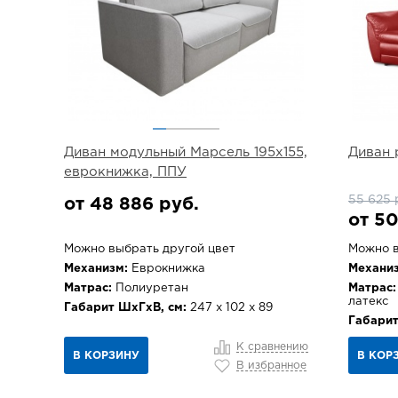
Диван модульный Марсель 195х155,
Диван 
еврокнижка, ППУ
55 625 
от 48 886 руб.
от 50
Можно выбрать другой цвет
Можно в
Механизм:
Еврокнижка
Механиз
Матрас:
Полиуретан
Матрас:
латекс
Габарит ШхГхВ, см:
247 х 102 х 89
Габарит
К сравнению
В КОРЗИНУ
В КОР
В избранное