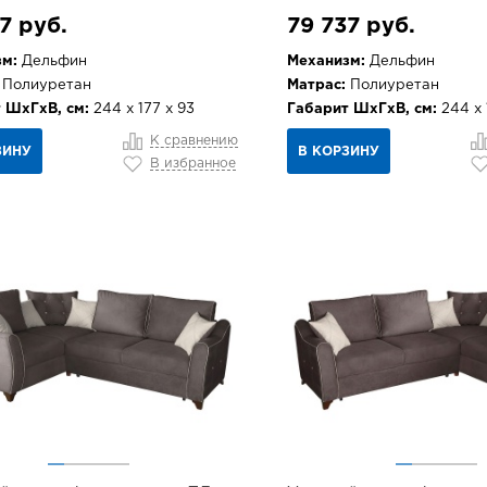
7 руб.
79 737 руб.
м:
Дельфин
Механизм:
Дельфин
Полиуретан
Матрас:
Полиуретан
 ШхГхВ, см:
244 х 177 х 93
Габарит ШхГхВ, см:
244 х 
К сравнению
ЗИНУ
В КОРЗИНУ
В избранное