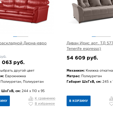
раскладной Диона-евро
Диван Ирис арт. ТД 57
Tenerife espresso)
руб.
54 609 руб.
 063 руб.
ыбрать другой цвет
Механизм:
Книжка откатна
м:
Еврокнижка
Матрас:
Полиуретан
Полиуретан, Полиуретан
Габарит ШхГхВ, см:
245 х 
 ШхГхВ, см:
244 х 110 х 95
К сравнению
ЗИНУ
В КОРЗИНУ
В избранное