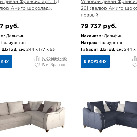
й диван Френсис арт. ТД
Угловой диван Френсис
елюр Амиго шоколад),
261 (велюр Амиго шоко
правый
7 руб.
79 737 руб.
м:
Дельфин
Механизм:
Дельфин
Полиуретан
Матрас:
Полиуретан
 ШхГхВ, см:
244 х 177 х 93
Габарит ШхГхВ, см:
244 х 
К сравнению
ЗИНУ
В КОРЗИНУ
В избранное