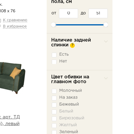
пола, см
.
108 х 76
от
до
К сравнению
В избранное
Наличие задней
спинки
?
Есть
Нет
Цвет обивки на
главном фото
Молочный
На заказ
Бежевый
Белый
 арт. ТД
Бирюзовый
), левый
Желтый
Зеленый