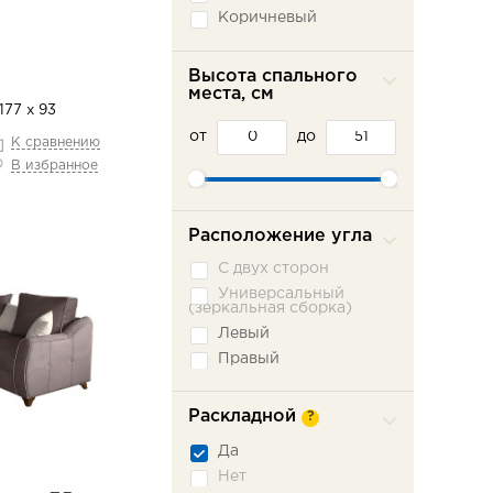
Коричневый
Красный
Оранжевый
Высота спального
места, см
Розовый
177 х 93
Серый
от
до
К сравнению
Синий
В избранное
Фиолетовый
Черный
Расположение угла
С двух сторон
Универсальный
(зеркальная сборка)
Левый
Правый
Раскладной
?
Да
Нет