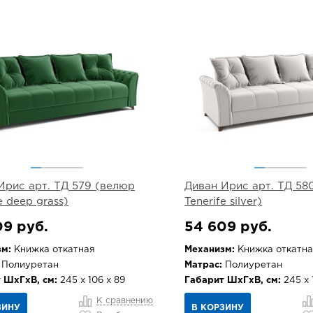
Ирис арт. ТД 579 (велюр
Диван Ирис арт. ТД 58
e deep grass)
Tenerife silver)
09 руб.
54 609 руб.
м:
Книжка откатная
Механизм:
Книжка откатна
Полиуретан
Матрас:
Полиуретан
 ШхГхВ, см:
245 х 106 х 89
Габарит ШхГхВ, см:
245 х 
К сравнению
ЗИНУ
В КОРЗИНУ