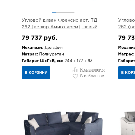
Угловой диван Френсис арт. ТД
Углово
262 (велюр Амиго крем), левый
262 (в
79 737 руб.
79 73
Механизм:
Дельфин
Механиз
Матрас:
Полиуретан
Матрас:
Габарит ШхГхВ, см:
244 х 177 х 93
Габарит
К сравнению
В КОРЗИНУ
В КОР
В избранное