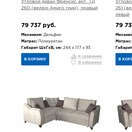
Угловой диван Френсис арт. ТД
Углово
260 (велюр Амиго грин), правый
261 (в
левый
79 737 руб.
79 73
Механизм:
Дельфин
Механиз
Матрас:
Полиуретан
Матрас:
Габарит ШхГхВ, см:
244 х 177 х 93
Габарит
К сравнению
В КОРЗИНУ
В КОР
В избранное