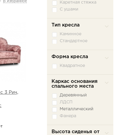
В избранное
Каретная стяжка
С ушами
Тип кресла
Каминное
Стандартное
Форма кресла
Квадратное
Каркас основания
спального места
с 3 Рич,
Деревянный
ЛДСП
с
Металлический
Фанера
ет
Высота сиденья от