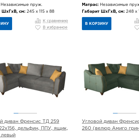
Независимые пруж.
Матрас:
Независимые пруж
 ШхГхВ, см:
245 х 115 х 88
Габарит ШхГхВ, см:
248 х 
К сравнению
ЗИНУ
В КОРЗИНУ
В избранное
й диван Френсис ТД 259
Угловой диван Френсис
222х156, дельфин, ППУ, ящик,
260 (велюр Амиго грин
 левый