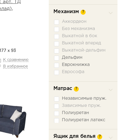
 арт. ТД
лад),
Механизм
?
Аккордеон
Без механизма
Выкатной в бок
Выкатной вперед
Выкатной-дельфин
177 х 93
Дельфин
К сравнению
Еврокнижка
В избранное
Еврософа
Книжка
Книжка откатная
Матрас
?
Малютка
Независимые пруж.
Ножницы
Зависимые пруж.
Пантограф
Полиуретан
Подъемное сидение
Полиуретан латекс
Сабля
Трехсекционная
еврокнижка
Ящик для белья
?