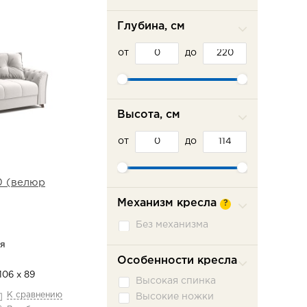
Глубина, см
от
до
Высота, см
от
до
0 (велюр
Механизм кресла
?
Без механизма
я
Особенности кресла
106 х 89
Высокая спинка
К сравнению
Высокие ножки