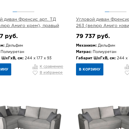
й диван Френсис арт. ТД
Угловой диван Френсис
елюр Амиго крем), правый
263 (велюр Амиго нэви
7 руб.
79 737 руб.
м:
Дельфин
Механизм:
Дельфин
Полиуретан
Матрас:
Полиуретан
 ШхГхВ, см:
244 х 177 х 93
Габарит ШхГхВ, см:
244 х 
К сравнению
ЗИНУ
В КОРЗИНУ
В избранное