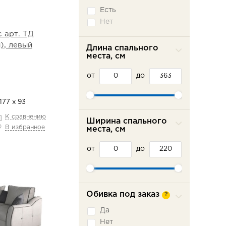
Седафлекс
Есть
Французская
раскладушка
Нет
 арт. ТД
), левый
Длина спального
места, см
от
до
177 х 93
К сравнению
Ширина спального
В избранное
места, см
от
до
Обивка под заказ
?
Да
Нет