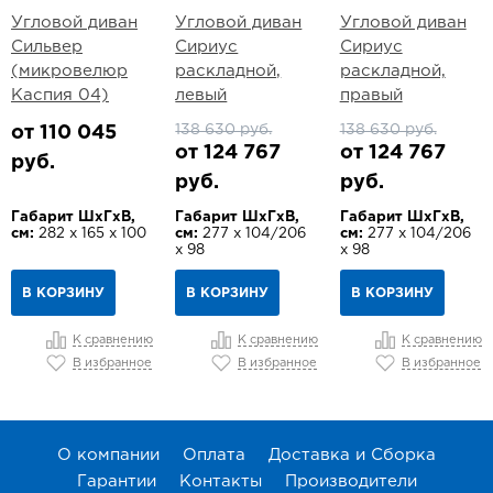
Угловой диван
Угловой диван
Угловой диван
Сильвер
Сириус
Сириус
(микровелюр
раскладной,
раскладной,
Каспия 04)
левый
правый
138 630 руб.
138 630 руб.
от 110 045
от 124 767
от 124 767
руб.
руб.
руб.
Габарит ШхГхВ,
Габарит ШхГхВ,
Габарит ШхГхВ,
см:
282 х 165 х 100
см:
277 х 104/206
см:
277 х 104/206
х 98
х 98
В КОРЗИНУ
В КОРЗИНУ
В КОРЗИНУ
К сравнению
К сравнению
К сравнению
В избранное
В избранное
В избранное
О компании
Оплата
Доставка и Сборка
Гарантии
Контакты
Производители