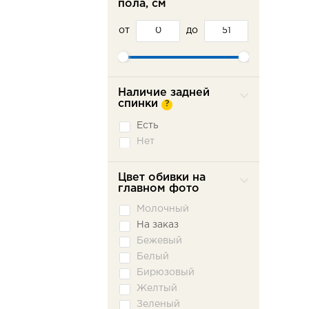
пола, см
от
до
Наличие задней
спинки
?
Есть
Нет
Цвет обивки на
главном фото
Молочный
На заказ
Бежевый
Белый
Бирюзовый
Желтый
Зеленый