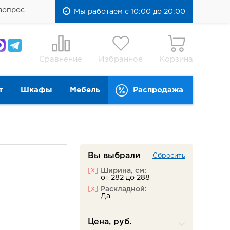
вопрос
Мы работаем с 10:00 до 20:00
Сравнение
Избранное
Корзина
т
Шкафы
Мебель
Распродажа
Вы выбрали
Сбросить
[x]
Ширина, см:
от 282 до 288
[x]
Раскладной:
Да
Цена, руб.