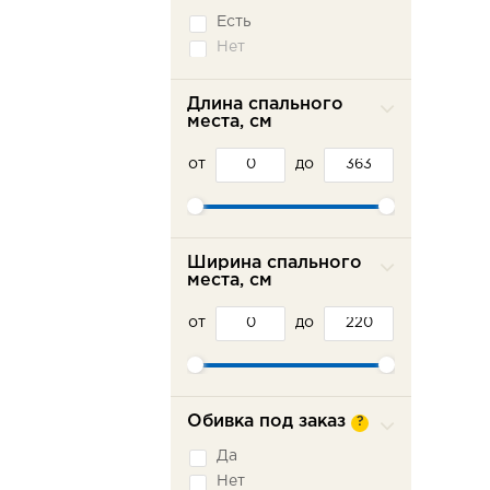
Седафлекс
Есть
Французская
раскладушка
Нет
Длина спального
места, см
от
до
Ширина спального
места, см
от
до
Обивка под заказ
?
Да
Нет