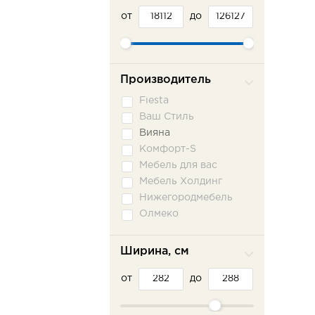
от
до
Производитель
Fiesta
Ваш Стиль
Вияна
Комфорт-S
Мебель для вас
Мебель Холдинг
Нижегородмебель
Олмеко
Пратекс
Сильва ММ
Ширина, см
Сола-М
от
Фламинго
до
Шарм-Дизайн
Эврика