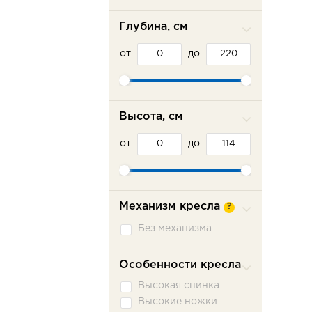
Глубина, см
от
до
Высота, см
от
до
Механизм кресла
?
Без механизма
Особенности кресла
Высокая спинка
Высокие ножки