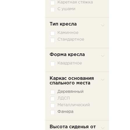
Каретная стяжка
С ушами
Тип кресла
Каминное
Стандартное
Форма кресла
Квадратное
Каркас основания
спального места
Деревянный
ЛДСП
Металлический
Фанера
Высота сиденья от