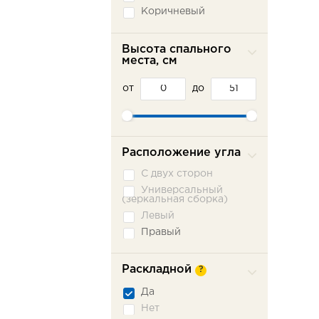
Коричневый
Красный
Оранжевый
Высота спального
места, см
Розовый
Серый
от
до
Синий
Фиолетовый
Черный
Расположение угла
С двух сторон
Универсальный
(зеркальная сборка)
Левый
Правый
Раскладной
?
Да
Нет