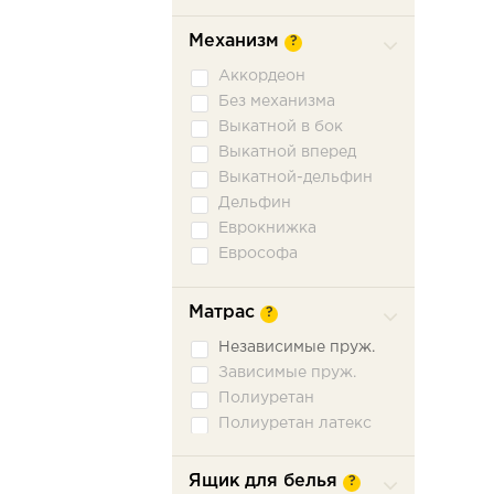
Механизм
?
Аккордеон
Без механизма
Выкатной в бок
Выкатной вперед
Выкатной-дельфин
Дельфин
Еврокнижка
Еврософа
Книжка
Книжка откатная
Матрас
?
Малютка
Независимые пруж.
Ножницы
Зависимые пруж.
Пантограф
Полиуретан
Подъемное сидение
Полиуретан латекс
Сабля
Трехсекционная
еврокнижка
Ящик для белья
?